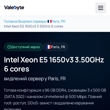
Valebyte
Головна
/
Виділені сервери
/
Paris, FR
/
Intel Xeon E5 1650v3 3.50GHz 6 cores
Доступний зараз
Paris, FR
Intel Xeon E5 1650v3 3.50GHz
6 cores
виділений сервер у Paris, FR
Готова конфігурація з 96 GB DDR4, сховищем 3 x 500 GB
(SATA SSD) і каналом Unmetered @ 500 Mbps. Повний
root-доступ, DDoS-захист і віддалене керування
включені.