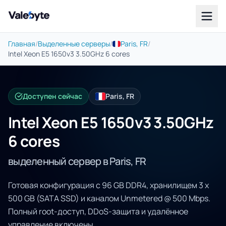
Valebyte
Главная
/
Выделенные серверы
/
Paris, FR
/
Intel Xeon E5 1650v3 3.50GHz 6 cores
Доступен сейчас
Paris, FR
Intel Xeon E5 1650v3 3.50GHz
6 cores
выделенный сервер в Paris, FR
Готовая конфигурация с 96 GB DDR4, хранилищем 3 x
500 GB (SATA SSD) и каналом Unmetered @ 500 Mbps.
Полный root-доступ, DDoS-защита и удалённое
управление включены.