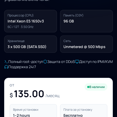
Процессор (CPU)
Память (ОЗУ)
Intel Xeon E5 1650v3
96 GB
6C / 12T · 3.50 GHz
Хранилище
Сеть
3 x 500 GB (SATA SSD)
Unmetered @ 500 Mbps
Полный root-доступ
Защита от DDoS
Доступ по IPMI/KVM
Поддержка 24/7
ОТ
В наличии
135.00
$
/месяц
Время установки
Плата за установку
1–2 hours
Бесплатно