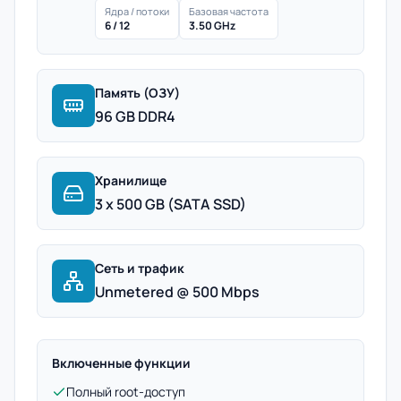
Ядра / потоки
Базовая частота
6 / 12
3.50 GHz
Память (ОЗУ)
96 GB DDR4
Хранилище
3 x 500 GB (SATA SSD)
Сеть и трафик
Unmetered @ 500 Mbps
Включенные функции
Полный root-доступ