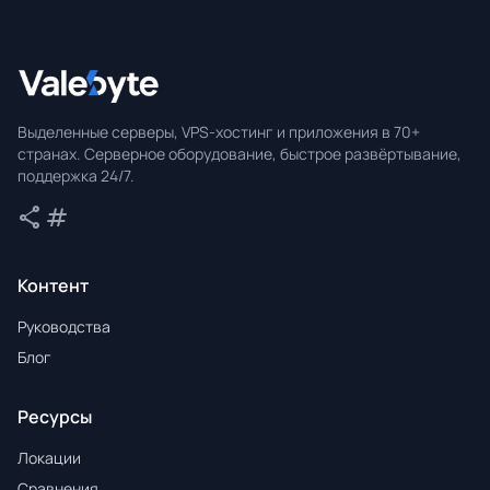
Valebyte
Выделенные серверы, VPS-хостинг и приложения в 70+
странах. Серверное оборудование, быстрое развёртывание,
поддержка 24/7.
share
tag
Поделиться
Теги
Контент
Руководства
Блог
Ресурсы
Локации
Сравнения