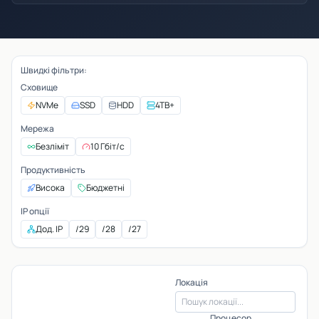
Швидкі фільтри:
Сховище
NVMe
SSD
HDD
4TB+
Мережа
Безліміт
10 Гбіт/с
Продуктивність
Висока
Бюджетні
IP опції
Дод. IP
/29
/28
/27
Локація
Процесор