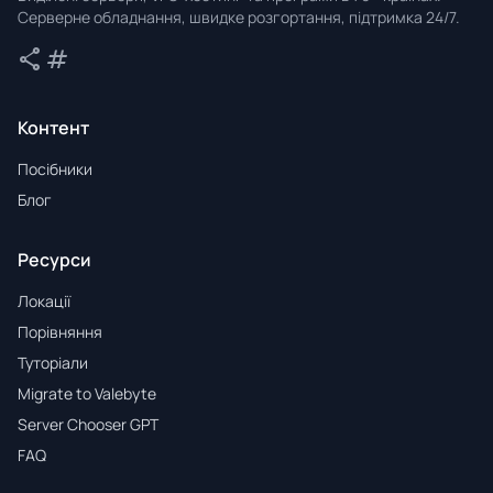
Серверне обладнання, швидке розгортання, підтримка 24/7.
share
tag
Поділитися
Теги
Контент
Посібники
Блог
Ресурси
Локації
Порівняння
Туторіали
Migrate to Valebyte
Server Chooser GPT
FAQ