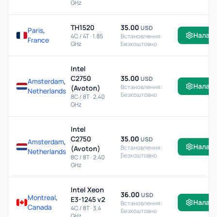
GHz
TH1520
35.00
USD
Paris
,
Налаш
4C / 4T · 1.85
Встановлення:
France
GHz
Безкоштовно
Intel
C2750
35.00
USD
Amsterdam
,
Налаш
Встановлення:
(Avoton)
Netherlands
Безкоштовно
8C / 8T · 2.40
GHz
Intel
C2750
35.00
USD
Amsterdam
,
Налаш
Встановлення:
(Avoton)
Netherlands
Безкоштовно
8C / 8T · 2.40
GHz
Intel Xeon
36.00
USD
Montreal
,
E3-1245 v2
Налаш
Встановлення:
Canada
4C / 8T · 3.4
Безкоштовно
GHz