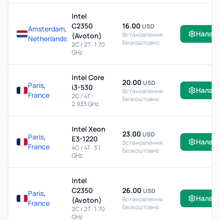
Intel
C2350
16.00
USD
Amsterdam
,
Налаш
Встановлення:
(Avoton)
Netherlands
Безкоштовно
2C / 2T · 1.70
GHz
Intel Core
20.00
USD
Paris
,
i3-530
Налаш
Встановлення:
France
2C / 4T ·
Безкоштовно
2.933 GHz
Intel Xeon
23.00
USD
Paris
,
E3-1220
Налаш
Встановлення:
France
4C / 4T · 3.1
Безкоштовно
GHz
Intel
C2350
26.00
USD
Paris
,
Налаш
Встановлення:
(Avoton)
France
Безкоштовно
2C / 2T · 1.70
GHz