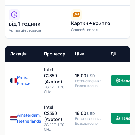
schedule
payments
від 1 години
Картки + крипто
Способи оплати
Активація сервера
Локація
Процесор
Ціна
Дії
Intel
C2350
16.00
USD
Paris
,
Налаш
Встановлення:
(Avoton)
France
Безкоштовно
2C / 2T · 1.70
GHz
Intel
C2350
16.00
USD
Amsterdam
,
Налаш
Встановлення:
(Avoton)
Netherlands
Безкоштовно
2C / 2T · 1.70
GHz