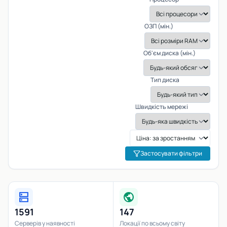
ОЗП (мін.)
Об'єм диска (мін.)
Тип диска
Швидкість мережі
Застосувати фільтри
dns
public
1591
147
Серверів у наявності
Локації по всьому світу