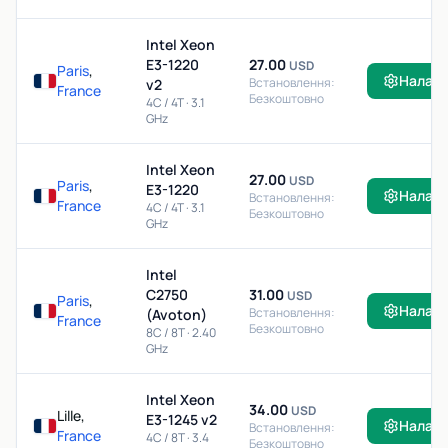
Intel Xeon
E3-1220
27.00
USD
Paris
,
Налаш
Встановлення:
v2
France
Безкоштовно
4C / 4T · 3.1
GHz
Intel Xeon
27.00
USD
Paris
,
E3-1220
Налаш
Встановлення:
France
4C / 4T · 3.1
Безкоштовно
GHz
Intel
C2750
31.00
USD
Paris
,
Налаш
Встановлення:
(Avoton)
France
Безкоштовно
8C / 8T · 2.40
GHz
Intel Xeon
34.00
USD
Lille,
E3-1245 v2
Налаш
Встановлення:
France
4C / 8T · 3.4
Безкоштовно