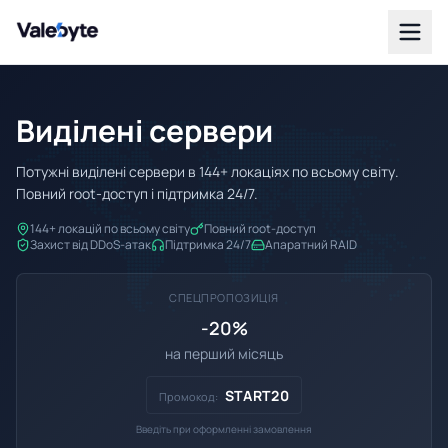
Valebyte
Виділені сервери
Потужні виділені сервери в 144+ локаціях по всьому світу.
Повний root-доступ і підтримка 24/7.
144+ локацій по всьому світу
Повний root-доступ
Захист від DDoS-атак
Підтримка 24/7
Апаратний RAID
СПЕЦПРОПОЗИЦІЯ
-20%
на перший місяць
START20
Промокод:
Введіть при оформленні замовлення