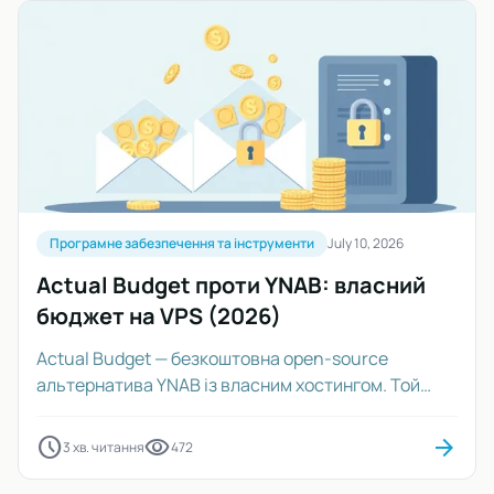
Програмне забезпечення та інструменти
July 10, 2026
Actual Budget проти YNAB: власний
бюджет на VPS (2026)
Actual Budget — безкоштовна open-source
альтернатива YNAB із власним хостингом. Той
самий метод нульового бюджету, дані ваші,
платите лише за VPS. Порівняння
schedule
visibility
arrow_forward
3 хв. читання
472