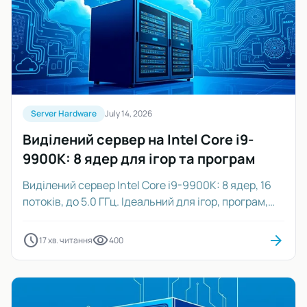
Server Hardware
July 14, 2026
Виділений сервер на Intel Core i9-
9900K: 8 ядер для ігор та програм
Виділений сервер Intel Core i9-9900K: 8 ядер, 16
потоків, до 5.0 ГГц. Ідеальний для ігор, програм,
віртуалізації. Ціна від $80/міс.
schedule
visibility
arrow_forward
17 хв. читання
400