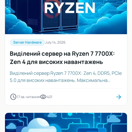
Server Hardware
July 14, 2026
Виділений сервер на Ryzen 7 7700X:
Zen 4 для високих навантажень
Виділений сервер Ryzen 7 7700X: Zen 4, DDR5, PCIe
5.0 для високих навантажень. Максимальна
продуктивність та надійність.
schedule
visibility
arrow_forward
17 хв. читання
401