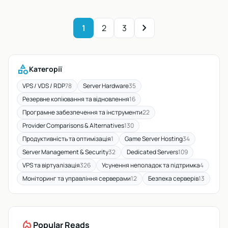
chevron_right
1
2
3
category
Категорії
VPS / VDS / RDP
78
Server Hardware
35
Резервне копіювання та відновлення
16
Програмне забезпечення та інструменти
22
Provider Comparisons & Alternatives
130
Продуктивність та оптимізація
1
Game Server Hosting
34
Server Management & Security
32
Dedicated Servers
109
VPS та віртуалізація
326
Усунення неполадок та підтримка
4
Моніторинг та управління серверами
12
Безпека серверів
13
local_fire_department
Popular Reads