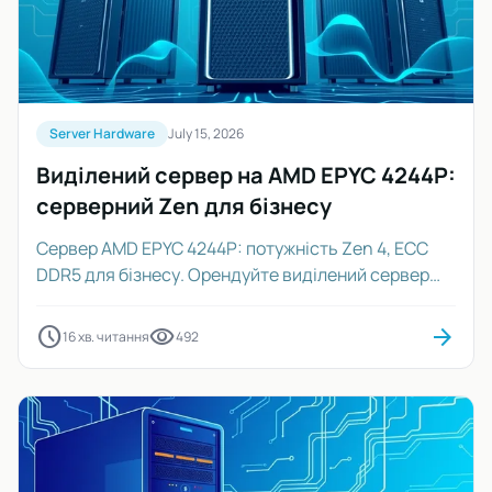
Server Hardware
July 15, 2026
Виділений сервер на AMD EPYC 4244P:
серверний Zen для бізнесу
Сервер AMD EPYC 4244P: потужність Zen 4, ECC
DDR5 для бізнесу. Орендуйте виділений сервер
для стабільності та продуктивності 24/7.
schedule
visibility
arrow_forward
16 хв. читання
492