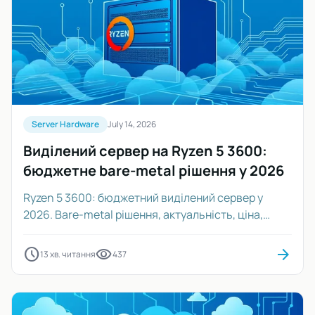
Server Hardware
July 14, 2026
Виділений сервер на Ryzen 5 3600:
бюджетне bare-metal рішення у 2026
Ryzen 5 3600: бюджетний виділений сервер у
2026. Bare-metal рішення, актуальність, ціна,
продуктивність Zen 2.
schedule
visibility
arrow_forward
13 хв. читання
437