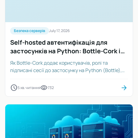
Безпека серверів
July 17, 2026
Self-hosted автентифікація для
застосунків на Python: Bottle-Cork і
харденінг сервера
Як Bottle-Cork додає користувачів, ролі та
підписані сесії до застосунку на Python (Bottle),
чим відрізняється від Flask-Login, Authlib, Django
auth і Keycloak та як захистити сервер за вашим
schedule
visibility
arrow_forward
5 хв. читання
732
входом.