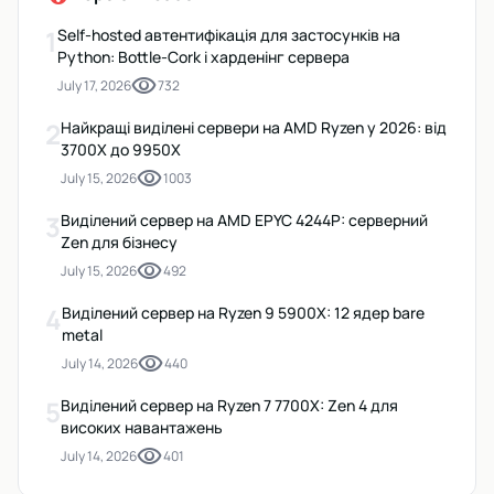
1
Self-hosted автентифікація для застосунків на
Python: Bottle-Cork і харденінг сервера
visibility
July 17, 2026
732
2
Найкращі виділені сервери на AMD Ryzen у 2026: від
3700X до 9950X
visibility
July 15, 2026
1003
3
Виділений сервер на AMD EPYC 4244P: серверний
Zen для бізнесу
visibility
July 15, 2026
492
4
Виділений сервер на Ryzen 9 5900X: 12 ядер bare
metal
visibility
July 14, 2026
440
5
Виділений сервер на Ryzen 7 7700X: Zen 4 для
високих навантажень
visibility
July 14, 2026
401