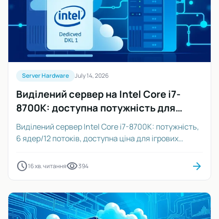
Server Hardware
July 14, 2026
Виділений сервер на Intel Core i7-
8700K: доступна потужність для
проєктів
Виділений сервер Intel Core i7-8700K: потужність,
6 ядер/12 потоків, доступна ціна для ігрових
серверів, хостингу, баз даних.
schedule
visibility
arrow_forward
16 хв. читання
394