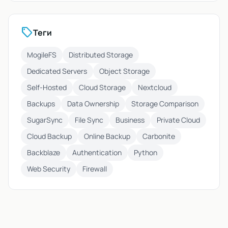
sell
Теги
MogileFS
Distributed Storage
Dedicated Servers
Object Storage
Self-Hosted
Cloud Storage
Nextcloud
Backups
Data Ownership
Storage Comparison
SugarSync
File Sync
Business
Private Cloud
Cloud Backup
Online Backup
Carbonite
Backblaze
Authentication
Python
Web Security
Firewall