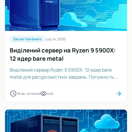
Server Hardware
July 14, 2026
Виділений сервер на Ryzen 9 5900X:
12 ядер bare metal
Виділений сервер Ryzen 9 5900X: 12 ядер bare
metal для ресурсомістких завдань. Потужність,
продуктивність, ціна. Хостинг, обчислення.
schedule
visibility
arrow_forward
18 хв. читання
440