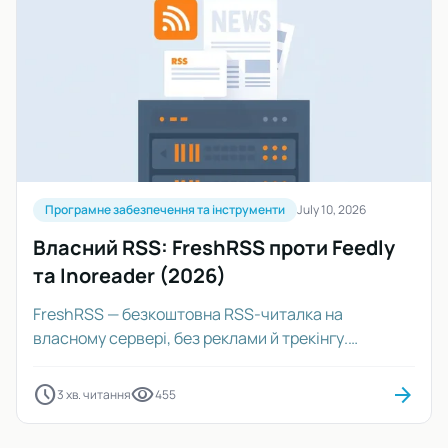
Програмне забезпечення та інструменти
July 10, 2026
Власний RSS: FreshRSS проти Feedly
та Inoreader (2026)
FreshRSS — безкоштовна RSS-читалка на
власному сервері, без реклами й трекінгу.
Порівняння з Feedly та Inoreader у 2026 і запуск на
VPS.
schedule
visibility
arrow_forward
3 хв. читання
455