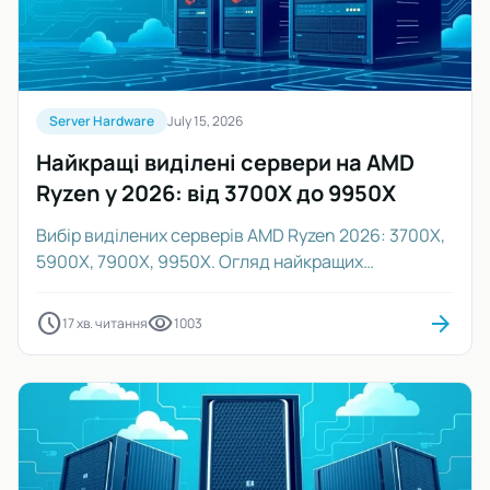
Server Hardware
July 15, 2026
Найкращі виділені сервери на AMD
Ryzen у 2026: від 3700X до 9950X
Вибір виділених серверів AMD Ryzen 2026: 3700X,
5900X, 7900X, 9950X. Огляд найкращих
процесорів для серверів.
schedule
visibility
arrow_forward
17 хв. читання
1003