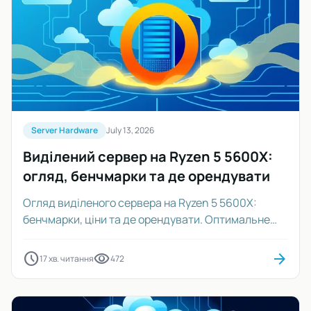
Server Hardware
July 13, 2026
Виділений сервер на Ryzen 5 5600X:
огляд, бенчмарки та де орендувати
Огляд виділеного сервера на Ryzen 5 5600X:
бенчмарки, ціни та де орендувати. Оптимальне
рішення для високої продуктивності.
schedule
visibility
arrow_forward
17 хв. читання
472