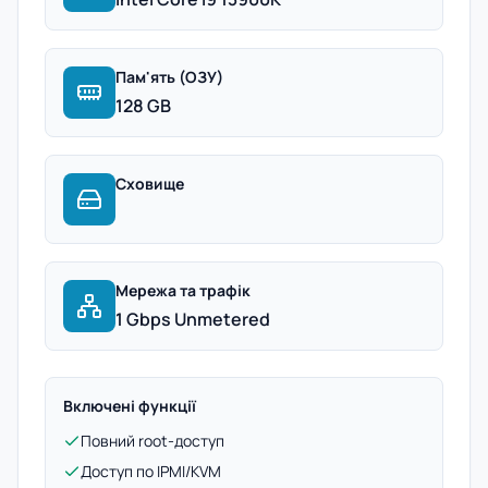
Пам'ять (ОЗУ)
128 GB
Сховище
Мережа та трафік
1 Gbps Unmetered
Включені функції
Повний root-доступ
Доступ по IPMI/KVM