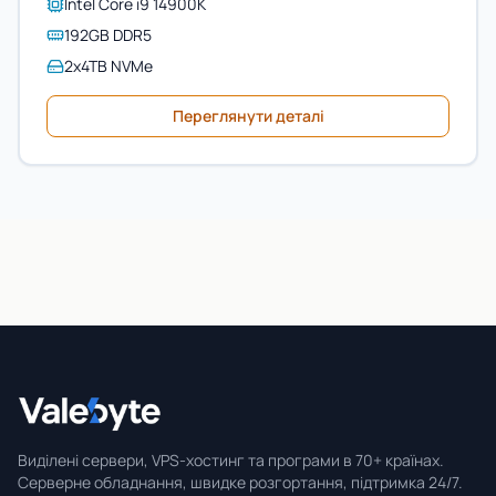
Intel Core i9 14900K
192GB DDR5
2x4TB NVMe
Переглянути деталі
Valebyte
Виділені сервери, VPS-хостинг та програми в 70+ країнах.
Серверне обладнання, швидке розгортання, підтримка 24/7.