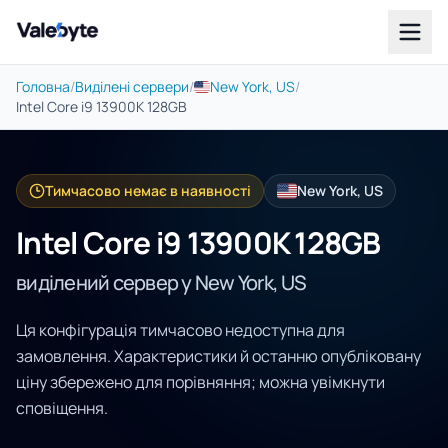
Valebyte
Головна
/
Виділені сервери
/
New York, US
/
Intel Core i9 13900K 128GB
Тимчасово немає в наявності
New York, US
Intel Core i9 13900K 128GB
виділений сервер у New York, US
Ця конфігурація тимчасово недоступна для
замовлення. Характеристики й останню опубліковану
ціну збережено для порівняння; можна увімкнути
сповіщення.