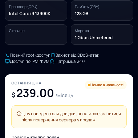
Процесор (CPU)
Пам'ять (ОЗУ)
Intel Core i9 13900K
128 GB
Сховище
Мережа
1 Gbps Unmetered
Повний root-доступ
Захист від DDoS-атак
Доступ по IPMI/KVM
Підтримка 24/7
ОСТАННЯ ЦІНА
Немає в наявності
239.00
$
/місяць
Ціну наведено для довідки; вона може змінитися
після повернення сервера у продаж.
Повідомити про появу