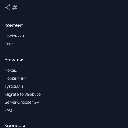
share
tag
Поділитися
Теги
Контент
Посібники
Блог
Ресурси
Локації
Порівняння
Туторіали
Migrate to Valebyte
Server Chooser GPT
FAQ
Компанія