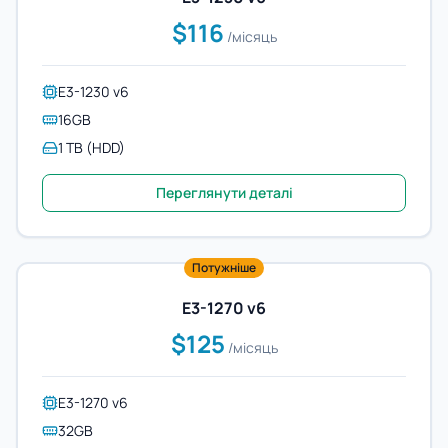
$116
/місяць
E3-1230 v6
16GB
1 TB (HDD)
Переглянути деталі
Потужніше
E3-1270 v6
$125
/місяць
E3-1270 v6
32GB