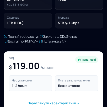
4C / 8T · 3.6 GHz
Сховище
Мережа
1 TB (HDD)
5TB @ 1 Gbps
Повний root-доступ
Захист від DDoS-атак
Доступ по IPMI/KVM
Підтримка 24/7
ВІД
У наявності
119.00
$
/місяць
Час установки
Плата за встановлення
1–2 hours
Безкоштовно
Переглянути характеристики