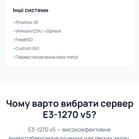
Інші системи
•
Proxmox VE
•
VMware ESXi / vSphere
•
FreeBSD
•
Custom ISO
•
Перевстановлення bare metal
Чому варто вибрати сервер
E3-1270 v5?
E3-1270 v5 — високоефективне
енергозберігаюче рішення для легких задач.