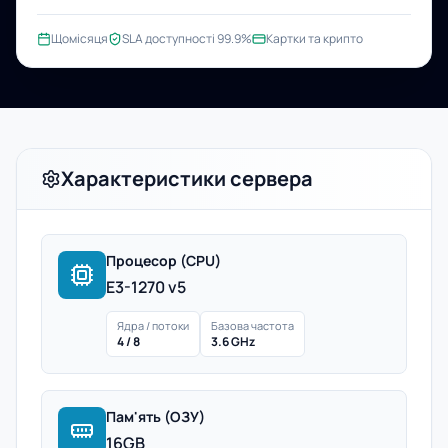
Щомісяця
SLA доступності 99.9%
Картки та крипто
Характеристики сервера
Процесор (CPU)
E3-1270 v5
Ядра / потоки
Базова частота
4 / 8
3.6 GHz
Пам'ять (ОЗУ)
16GB