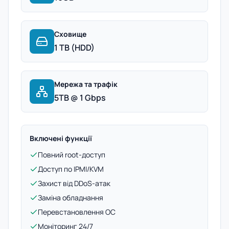
Сховище
1 TB (HDD)
Мережа та трафік
5TB @ 1 Gbps
Включені функції
Повний root-доступ
Доступ по IPMI/KVM
Захист від DDoS-атак
Заміна обладнання
Перевстановлення ОС
Моніторинг 24/7