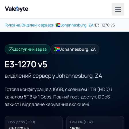
Valebyte
Головна
/
Виділені сервери
/
Johannesburg, ZA
/
E3-1270 v5
Доступний зараз
Johannesburg, ZA
E3-1270 v5
виділений сервер у Johannesburg, ZA
Готова конфігурація з 16GB, сховищем 1 TB (HDD) і
каналом 5TB @ 1 Gbps. Повний root-доступ, DDoS-
захист і віддалене керування включені.
Процесор (CPU)
Пам'ять (ОЗУ)
E3-1270 v5
16GB