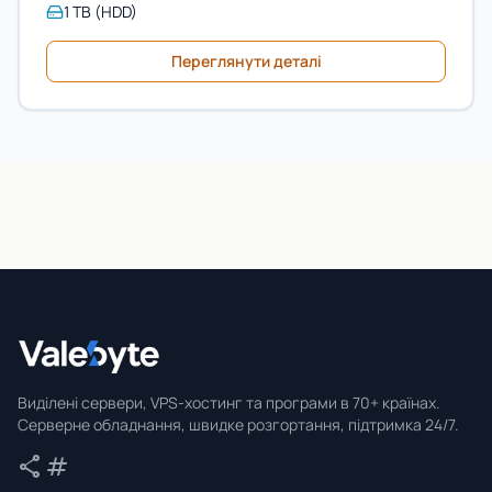
1 TB (HDD)
Переглянути деталі
Valebyte
Виділені сервери, VPS-хостинг та програми в 70+ країнах.
Серверне обладнання, швидке розгортання, підтримка 24/7.
share
tag
Поділитися
Теги