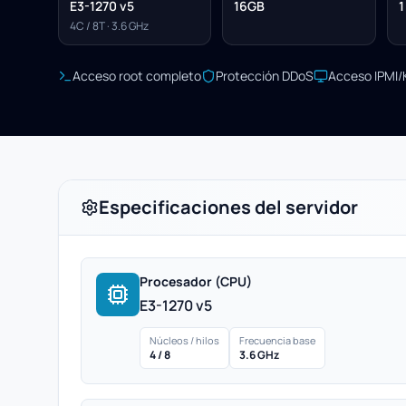
E3-1270 v5
16GB
1
4C / 8T · 3.6 GHz
Acceso root completo
Protección DDoS
Acceso IPMI
Especificaciones del servidor
Procesador (CPU)
E3-1270 v5
Núcleos / hilos
Frecuencia base
4 / 8
3.6 GHz