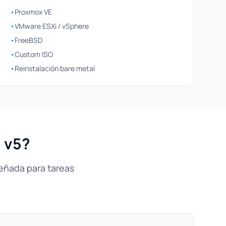
•
Proxmox VE
•
VMware ESXi / vSphere
•
FreeBSD
•
Custom ISO
•
Reinstalación bare metal
0 v5?
señada para tareas