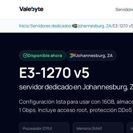
Servidor
Valebyte
Inicio
/
Servidores dedicados
/
Johannesburg, ZA
/
E3-1270 v
Disponible ahora
Johannesburg, ZA
E3-1270 v5
servidor dedicado en Johannesburg, 
Configuración lista para usar con 16GB, alma
1 Gbps. Incluye acceso root, protección DDoS
Procesador (CPU)
Memoria (RAM)
A