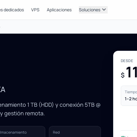
expand_more
es dedicados
VPS
Aplicaciones
Soluciones
5
DESDE
1
$
ZA
Tiempo 
1–2 h
cenamiento 1 TB (HDD) y conexión 5TB @
 y gestión remota.
lmacenamiento
Red