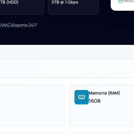
Mensu
 TB (HDD)
5TB @ 1 Gbps
/KVM
Soporte 24/7
Memoria (RAM)
16GB