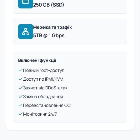
250 GB (SSD)
Мережа та трафік
5TB @ 1 Gbps
Включені функції
Повний root-доступ
Доступ по IPMI/KVM
Захист від DDoS-атак
Заміна обладнання
Перевстановлення ОС
Моніторинг 24/7