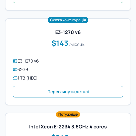
Схожа конфігурація
E3-1270 v6
$143
/місяць
E3-1270 v6
32GB
1 TB (HDD)
Переглянути деталі
Потужніше
Intel Xeon E-2234 3.6GHz 4 cores