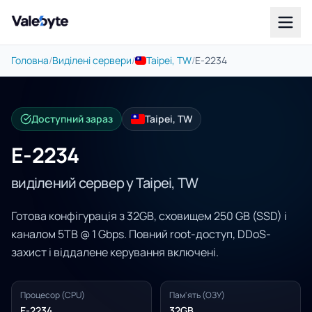
Valebyte
Головна
/
Виділені сервери
/
Taipei, TW
/
E-2234
Доступний зараз
Taipei, TW
E-2234
виділений сервер у Taipei, TW
Готова конфігурація з 32GB, сховищем 250 GB (SSD) і
каналом 5TB @ 1 Gbps. Повний root-доступ, DDoS-
захист і віддалене керування включені.
Процесор (CPU)
Пам'ять (ОЗУ)
E-2234
32GB