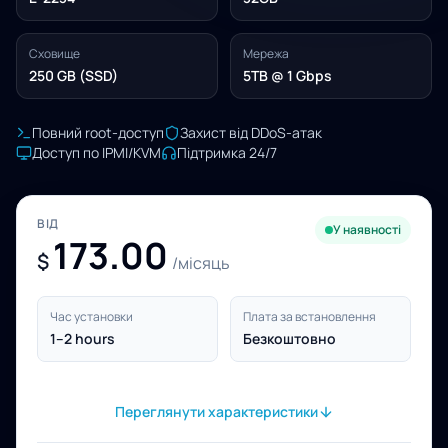
Сховище
Мережа
250 GB (SSD)
5TB @ 1 Gbps
Повний root-доступ
Захист від DDoS-атак
Доступ по IPMI/KVM
Підтримка 24/7
ВІД
У наявності
173.00
$
/місяць
Час установки
Плата за встановлення
1–2 hours
Безкоштовно
Переглянути характеристики