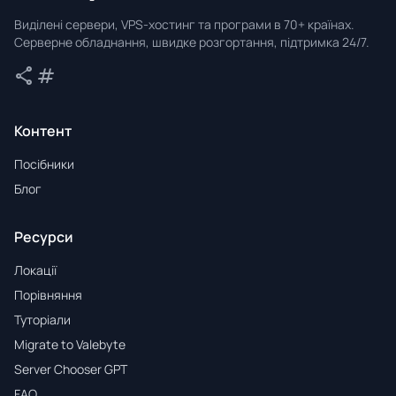
Valebyte
Виділені сервери, VPS-хостинг та програми в 70+ країнах.
Серверне обладнання, швидке розгортання, підтримка 24/7.
share
tag
Поділитися
Теги
Контент
Посібники
Блог
Ресурси
Локації
Порівняння
Туторіали
Migrate to Valebyte
Server Chooser GPT
FAQ