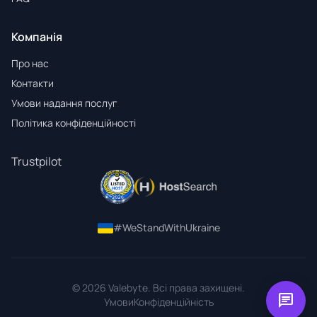
Компанія
Про нас
Контакти
Умови надання послуг
Політика конфіденційності
Trustpilot
#WeStandWithUkraine
© 2026 Valebyte. Всі права захищені.
chat
Умови
Конфіденційність