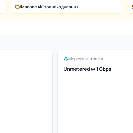
Масове 4K-транскодування
Мережа та трафік
Unmetered @ 1 Gbps