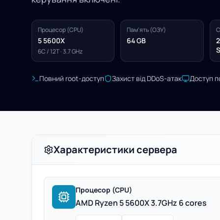
Процесор (CPU)
Пам'ять (ОЗУ)
С
5 5600X
64 GB
2
S
6C / 12T · 3.7 GHz
Повний root-доступ
Захист від DDoS-атак
Доступ п
Характеристики сервера
Процесор (CPU)
AMD Ryzen 5 5600X 3.7GHz 6 cores