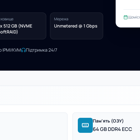
Щоміс
ховище
Мережа
x 512 GB (NVME
Unmetered @ 1 Gbps
oftRAID)
о IPMI/KVM
Підтримка 24/7
Пам'ять (ОЗУ)
64 GB DDR4 ECC