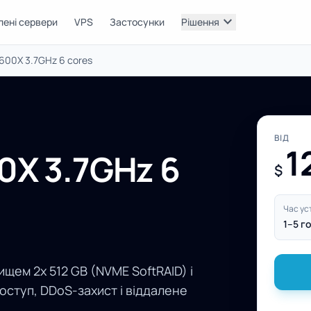
expand_more
лені сервери
VPS
Застосунки
Рішення
600X 3.7GHz 6 cores
ВІД
1
0X 3.7GHz 6
$
Час ус
1–5 г
ищем 2x 512 GB (NVME SoftRAID) і
оступ, DDoS-захист і віддалене