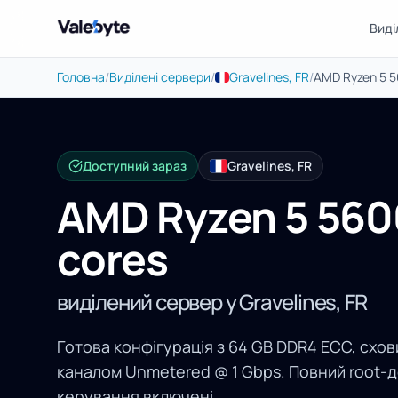
Виді
Valebyte
Головна
/
Виділені сервери
/
Gravelines, FR
/
AMD Ryzen 5 5
Доступний зараз
Gravelines, FR
AMD Ryzen 5 560
cores
виділений сервер у Gravelines, FR
Готова конфігурація з 64 GB DDR4 ECC, схов
каналом Unmetered @ 1 Gbps. Повний root-д
керування включені.