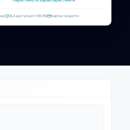
яця
SLA доступності 99.9%
Картки та крипто