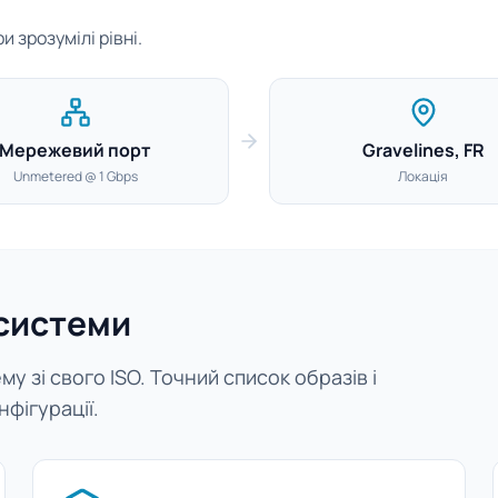
 зрозумілі рівні.
Мережевий порт
Gravelines, FR
Unmetered @ 1 Gbps
Локація
 системи
у зі свого ISO. Точний список образів і
нфігурації.