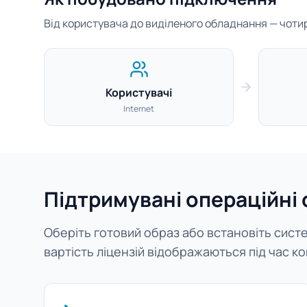
Від користувача до виділеного обладнання — чотири
Користувачі
Internet
Підтримувані операційні
Оберіть готовий образ або встановіть систем
вартість ліцензій відображаються під час ко