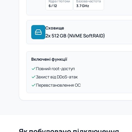
Ядра / потоки
Базова частота
6 / 12
3.7 GHz
Сховище
2x 512 GB (NVME SoftRAID)
Включені функції
Повний root-доступ
Захист від DDoS-атак
Перевстановлення ОС
Як побудовано підключення