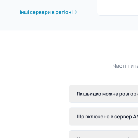
Інші сервери в регіоні
Часті пит
Як швидко можна розгорн
Що включено в сервер AM