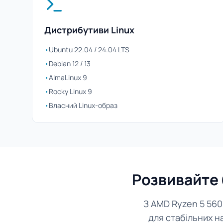
Дистрибутиви Linux
•
Ubuntu 22.04 / 24.04 LTS
•
Debian 12 / 13
•
AlmaLinux 9
•
Rocky Linux 9
•
Власний Linux-образ
Розвивайте 
З AMD Ryzen 5 560
для стабільних н