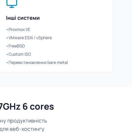
Інші системи
•
Proxmox VE
•
VMware ESXi / vSphere
•
FreeBSD
•
Custom ISO
•
Перевстановлення bare metal
7GHz 6 cores
рну продуктивність
 для веб-хостингу