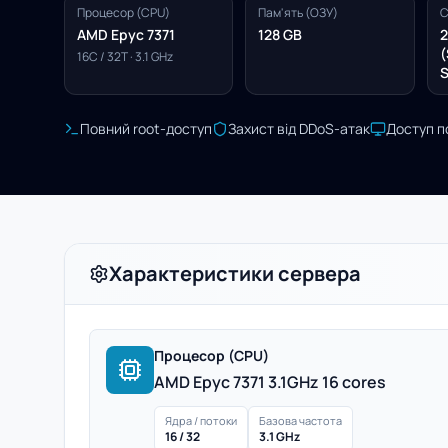
Процесор (CPU)
Пам'ять (ОЗУ)
С
AMD Epyc 7371
128 GB
2
(
16C / 32T · 3.1 GHz
S
Повний root-доступ
Захист від DDoS-атак
Доступ п
Характеристики сервера
Процесор (CPU)
AMD Epyc 7371 3.1GHz 16 cores
Ядра / потоки
Базова частота
16 / 32
3.1 GHz