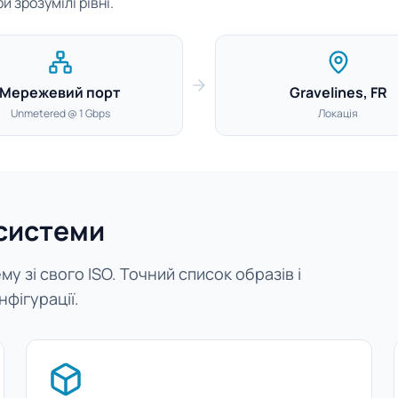
 зрозумілі рівні.
Мережевий порт
Gravelines, FR
Unmetered @ 1 Gbps
Локація
 системи
у зі свого ISO. Точний список образів і
нфігурації.