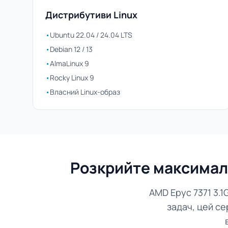
Дистрибутиви Linux
•
Ubuntu 22.04 / 24.04 LTS
•
Debian 12 / 13
•
AlmaLinux 9
•
Rocky Linux 9
•
Власний Linux-образ
Розкрийте максималь
AMD Epyc 7371 3.
задач, цей с