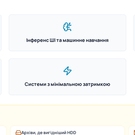
Інференс ШІ та машинне навчання
Системи з мінімальною затримкою
Архіви, де вигідніший HDD