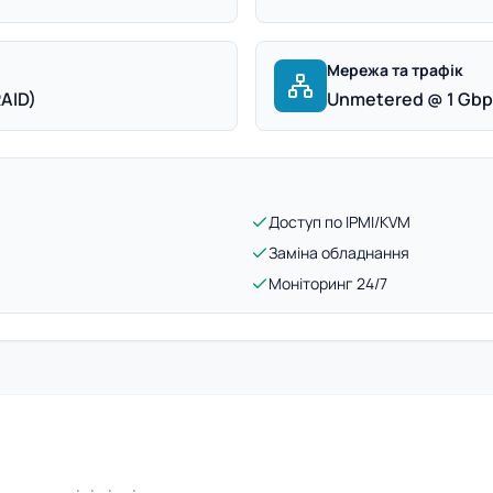
Мережа та трафік
RAID)
Unmetered @ 1 Gb
Доступ по IPMI/KVM
Заміна обладнання
Моніторинг 24/7