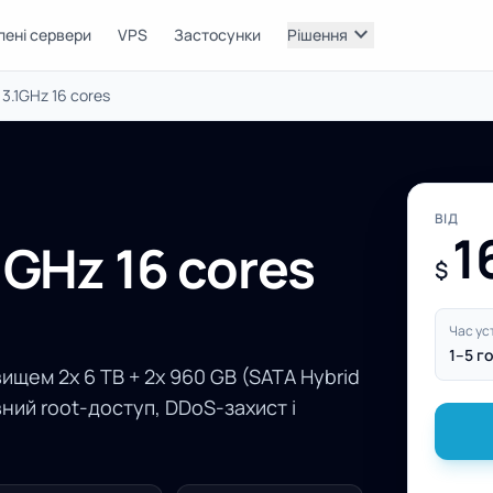
expand_more
лені сервери
VPS
Застосунки
Рішення
3.1GHz 16 cores
ВІД
1
1GHz 16 cores
$
Час ус
1–5 г
ищем 2x 6 TB + 2x 960 GB (SATA Hybrid
вний root-доступ, DDoS-захист і