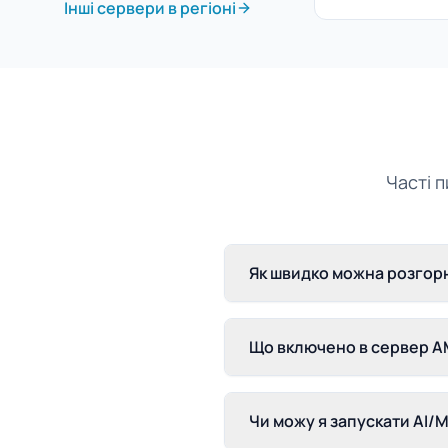
Інші сервери в регіоні
Часті 
Як швидко можна розгорн
Що включено в сервер AM
Чи можу я запускати AI/M