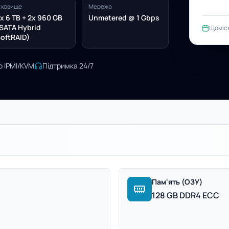
ховище
Мережа
x 6 TB + 2x 960 GB
Unmetered @ 1 Gbps
SATA Hybrid
Щоміс
oftRAID)
о IPMI/KVM
Підтримка 24/7
Пам'ять (ОЗУ)
128 GB DDR4 ECC