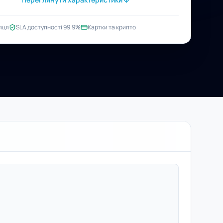
яця
SLA доступності 99.9%
Картки та крипто