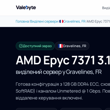
Виді
Valebyte
Головна
/
Виділені сервери
/
Gravelines, FR
/
AMD Epyc 7371 
Доступний зараз
Gravelines, FR
AMD Epyc 7371 3.
виділений сервер у Gravelines, FR
Готова конфігурація з 128 GB DDR4 ECC, схов
SoftRAID) і каналом Unmetered @ 1 Gbps. По
віддалене керування включені.