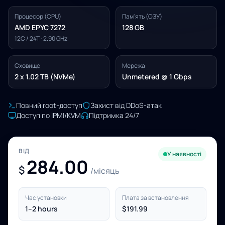
Процесор (CPU)
Пам'ять (ОЗУ)
AMD EPYC 7272
128 GB
12C / 24T · 2.90 GHz
Сховище
Мережа
2 x 1.02 TB (NVMe)
Unmetered @ 1 Gbps
Повний root-доступ
Захист від DDoS-атак
Доступ по IPMI/KVM
Підтримка 24/7
ВІД
У наявності
284.00
$
/місяць
Час установки
Плата за встановлення
1–2 hours
$191.99