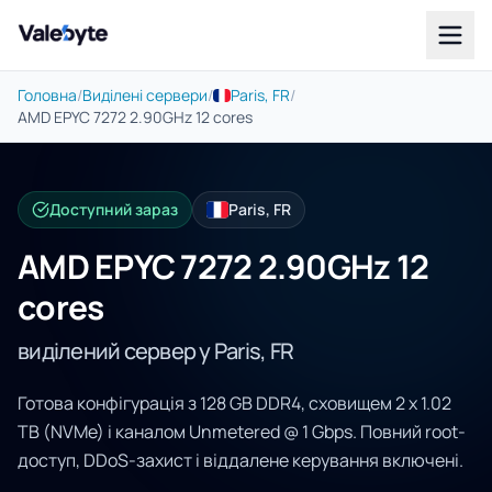
Valebyte
Головна
/
Виділені сервери
/
Paris, FR
/
AMD EPYC 7272 2.90GHz 12 cores
Доступний зараз
Paris, FR
AMD EPYC 7272 2.90GHz 12
cores
виділений сервер у Paris, FR
Готова конфігурація з 128 GB DDR4, сховищем 2 x 1.02
TB (NVMe) і каналом Unmetered @ 1 Gbps. Повний root-
доступ, DDoS-захист і віддалене керування включені.