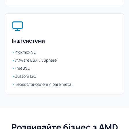
Інші системи
•
Proxmox VE
•
VMware ESXi / vSphere
•
FreeBSD
•
Custom ISO
•
Перевстановлення bare metal
Розвивайте бізнес з AMD