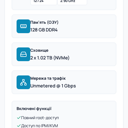
12 / 24
2.90 GHz
Пам'ять (ОЗУ)
128 GB DDR4
Сховище
2 x 1.02 TB (NVMe)
Мережа та трафік
Unmetered @ 1 Gbps
Включені функції
Повний root-доступ
Доступ по IPMI/KVM