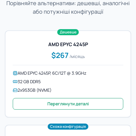
Порівняйте альтернативи: дешевші, аналогічні
або потужніші конфігурації
Дешевше
AMD EPYC 4245P
$267
/місяць
AMD EPYC 4245P, 6C/12T @ 3.9GHz
32 GB DDR5
2x953GB (NVME)
Переглянути деталі
Схожа конфігурація