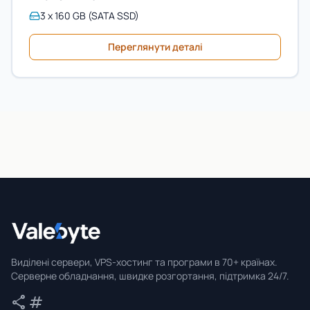
3 x 160 GB (SATA SSD)
Переглянути деталі
Valebyte
Виділені сервери, VPS-хостинг та програми в 70+ країнах.
Серверне обладнання, швидке розгортання, підтримка 24/7.
share
tag
Поділитися
Теги