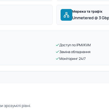
Мережа та трафік
Unmetered @ 3 Gb
Доступ по IPMI/KVM
Заміна обладнання
Моніторинг 24/7
 зрозумілі рівні.