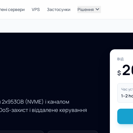
expand_more
лені сервери
VPS
Застосунки
Рішення
ВІД
2
$
Час ус
1–2 h
м 2x953GB (NVME) і каналом
DoS-захист і віддалене керування