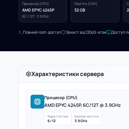
Процесор (CPU)
Пам'ять (ОЗУ)
С
AMD EPYC 4245P
32 GB
2
6C / 12T · 3.9 GHz
Повний root-доступ
Захист від DDoS-атак
Доступ п
Характеристики сервера
Процесор (CPU)
AMD EPYC 4245P, 6C/12T @ 3.9GHz
Ядра / потоки
Базова частота
6 / 12
3.9 GHz