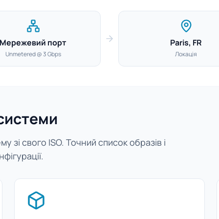
Мережевий порт
Paris, FR
Unmetered @ 3 Gbps
Локація
 системи
у зі свого ISO. Точний список образів і
нфігурації.