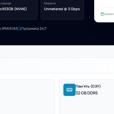
ховище
Мережа
x953GB (NVME)
Unmetered @ 3 Gbps
Щоміс
о IPMI/KVM
Підтримка 24/7
Пам'ять (ОЗУ)
32 GB DDR5