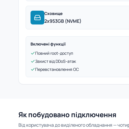
Сховище
2x953GB (NVME)
Включені функції
Повний root-доступ
Захист від DDoS-атак
Перевстановлення ОС
Як побудовано підключення
Від користувача до виділеного обладнання — чотири