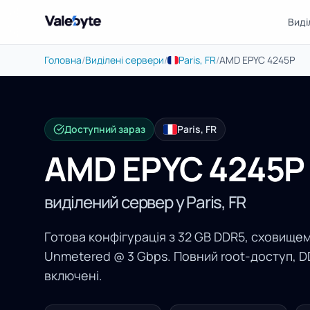
Виді
Valebyte
Головна
/
Виділені сервери
/
Paris, FR
/
AMD EPYC 4245P
Доступний зараз
Paris, FR
AMD EPYC 4245P
виділений сервер у Paris, FR
Готова конфігурація з 32 GB DDR5, сховище
Unmetered @ 3 Gbps. Повний root-доступ, D
включені.