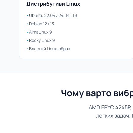
Дистрибутиви Linux
•
Ubuntu 22.04 / 24.04 LTS
•
Debian 12 / 13
•
AlmaLinux 9
•
Rocky Linux 9
•
Власний Linux-образ
Чому варто вибр
AMD EPYC 4245P,
легких задач.