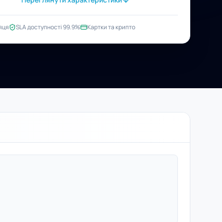
яця
SLA доступності 99.9%
Картки та крипто