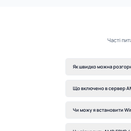
Часті пи
Як швидко можна розгорн
Що включено в сервер AM
Чи можу я встановити Wi