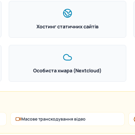
Хостинг статичних сайтів
Особиста хмара (Nextcloud)
Масове транскодування відео