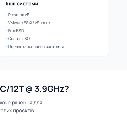
Інші системи
•
Proxmox VE
•
VMware ESXi / vSphere
•
FreeBSD
•
Custom ISO
•
Перевстановлення bare metal
6C/12T @ 3.9GHz?
аюче рішення для
ових проєктів.