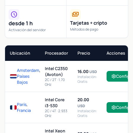
schedule
payments
desde 1 h
Tarjetas + cripto
Métodos de pago
Activación del servidor
Ubicación
Procesador
Precio
Acciones
Intel C2350
Amsterdam
,
16.00
USD
(Avoton)
Países
Configu
Instalación:
2C / 2T · 1.70
Gratis
Bajos
GHz
Intel Core
20.00
París
,
i3-530
USD
Configu
Francia
2C / 4T · 2.933
Instalación:
GHz
Gratis
Intel Xeon