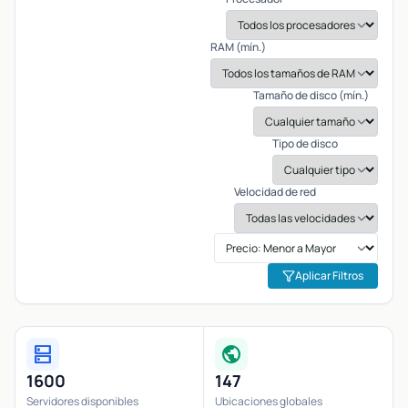
RAM (mín.)
Tamaño de disco (mín.)
Tipo de disco
Velocidad de red
Aplicar Filtros
dns
public
1600
147
Servidores disponibles
Ubicaciones globales