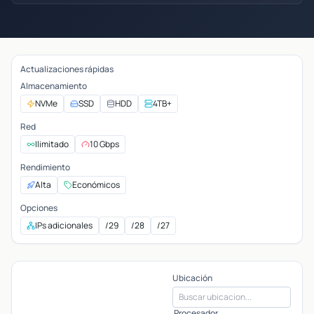
Actualizaciones rápidas
Almacenamiento
NVMe
SSD
HDD
4TB+
Red
Ilimitado
10 Gbps
Rendimiento
Alta
Económicos
Opciones
IPs adicionales
/29
/28
/27
Ubicación
Procesador