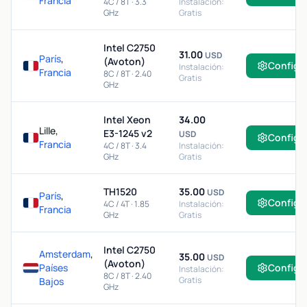
Francia
4C / 8T · 3.3
Instalación:
GHz
Gratis
Intel C2750
31.00
USD
París
,
(Avoton)
Configu
Instalación:
Francia
8C / 8T · 2.40
Gratis
GHz
Intel Xeon
34.00
Lille,
E3-1245 v2
USD
Configu
Francia
4C / 8T · 3.4
Instalación:
GHz
Gratis
TH1520
35.00
USD
París
,
Configu
4C / 4T · 1.85
Instalación:
Francia
GHz
Gratis
Intel C2750
Amsterdam
,
35.00
USD
(Avoton)
Países
Configu
Instalación:
8C / 8T · 2.40
Gratis
Bajos
GHz