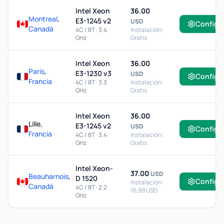
Intel Xeon
36.00
Montreal
,
E3-1245 v2
USD
Configu
Canadá
4C / 8T · 3.4
Instalación:
GHz
Gratis
Intel Xeon
36.00
París
,
E3-1230 v3
USD
Configu
Francia
4C / 8T · 3.3
Instalación:
GHz
Gratis
Intel Xeon
36.00
Lille,
E3-1245 v2
USD
Configu
Francia
4C / 8T · 3.4
Instalación:
GHz
Gratis
Intel Xeon-
37.00
USD
Beauharnois
,
D 1520
Configu
Instalación:
Canadá
4C / 8T · 2.2
16,99 USD
GHz