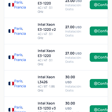
23.00
USD
París
,
E3-1220
Configu
Instalación:
Francia
4C / 4T · 3.1
Gratis
GHz
Intel Xeon
27.00
USD
París
,
E3-1220 v2
Configu
Instalación:
Francia
4C / 4T · 3.1
Gratis
GHz
Intel Xeon
27.00
USD
París
,
E3-1220
Configu
Instalación:
Francia
4C / 4T · 3.1
Gratis
GHz
Intel Xeon
30.00
París
,
L3426
USD
Configu
Francia
4C / 8T · 1.86
Instalación:
GHz
Gratis
Intel Xeon
30.00
París
,
E3-1230 v3
USD
Configu