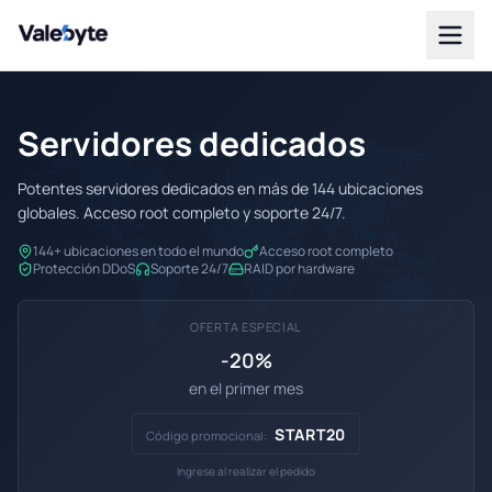
Valebyte
Servidores dedicados
Potentes servidores dedicados en más de 144 ubicaciones
globales. Acceso root completo y soporte 24/7.
144+ ubicaciones en todo el mundo
Acceso root completo
Protección DDoS
Soporte 24/7
RAID por hardware
OFERTA ESPECIAL
-20%
en el primer mes
START20
Código promocional:
Ingrese al realizar el pedido