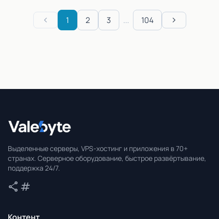
1
2
3
...
104
Previous
Next
Valebyte
Выделенные серверы, VPS-хостинг и приложения в 70+
странах. Серверное оборудование, быстрое развёртывание,
поддержка 24/7.
share
tag
Поделиться
Теги
Контент