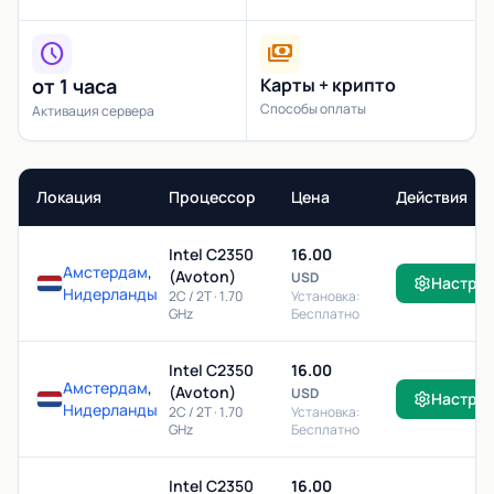
schedule
payments
от 1 часа
Карты + крипто
Способы оплаты
Активация сервера
Локация
Процессор
Цена
Действия
Intel C2350
16.00
Амстердам
,
(Avoton)
USD
Настро
Нидерланды
2C / 2T · 1.70
Установка:
GHz
Бесплатно
Intel C2350
16.00
Амстердам
,
(Avoton)
USD
Настро
Нидерланды
2C / 2T · 1.70
Установка:
GHz
Бесплатно
Intel C2350
16.00