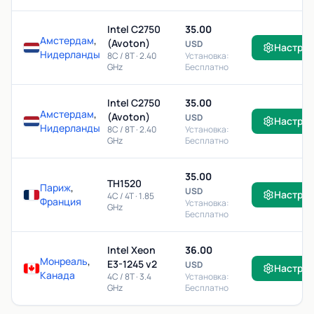
Intel C2750
35.00
Амстердам
,
(Avoton)
USD
Настро
Нидерланды
8C / 8T · 2.40
Установка:
GHz
Бесплатно
Intel C2750
35.00
Амстердам
,
(Avoton)
USD
Настро
Нидерланды
8C / 8T · 2.40
Установка:
GHz
Бесплатно
35.00
TH1520
Париж
,
USD
Настро
4C / 4T · 1.85
Франция
Установка:
GHz
Бесплатно
Intel Xeon
36.00
Монреаль
,
E3-1245 v2
USD
Настро
Канада
4C / 8T · 3.4
Установка:
GHz
Бесплатно