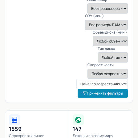
ОЗУ (мин.)
Объем диска (мин.)
Тип диска
Скорость сети
Применить фильтры
dns
public
1559
147
Серверов в наличии
Локации по всему миру