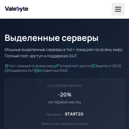
Valebyte
Выделенные серверы
Мощные выделенные серверы в 144+ локациях по всему миру.
Полный root-доступ и поддержка 24/7.
144+ локаций по всему миру
Полный root-доступ
Защита от DDoS
Поддержка 24/7
Аппаратный RAID
СПЕЦПРЕДЛОЖЕНИЕ
-20%
на первый месяц
START20
Промокод:
Введите при оформлении заказа