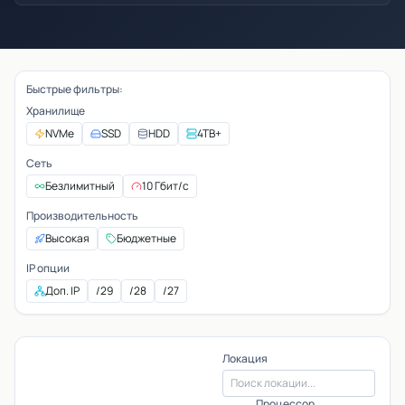
Быстрые фильтры:
Хранилище
NVMe
SSD
HDD
4TB+
Сеть
Безлимитный
10 Гбит/с
Производительность
Высокая
Бюджетные
IP опции
Доп. IP
/29
/28
/27
Локация
Процессор