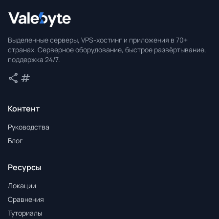
Valebyte
Выделенные серверы, VPS-хостинг и приложения в 70+
странах. Серверное оборудование, быстрое развёртывание,
поддержка 24/7.
share
tag
Поделиться
Теги
Контент
Руководства
Блог
Ресурсы
Локации
Сравнения
Туториалы