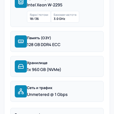
Intel Xeon W-2295
Ядра / потоки
Базовая частота
18 / 36
3.0 GHz
Память (ОЗУ)
128 GB DDR4 ECC
Хранилище
1x 960 GB (NVMe)
Сеть и трафик
Unmetered @ 1 Gbps