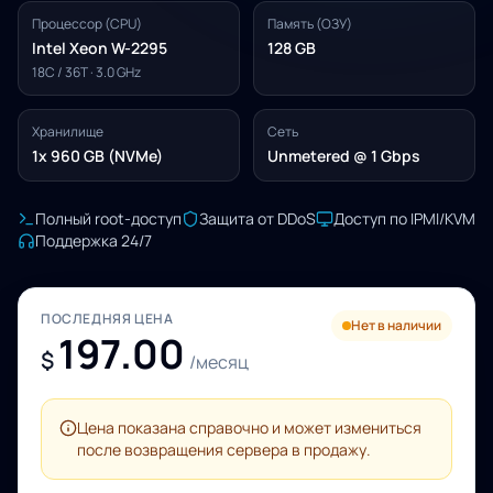
Процессор (CPU)
Память (ОЗУ)
Intel Xeon W-2295
128 GB
18C / 36T · 3.0 GHz
Хранилище
Сеть
1x 960 GB (NVMe)
Unmetered @ 1 Gbps
Полный root-доступ
Защита от DDoS
Доступ по IPMI/KVM
Поддержка 24/7
ПОСЛЕДНЯЯ ЦЕНА
Нет в наличии
197.00
$
/месяц
Цена показана справочно и может измениться
после возвращения сервера в продажу.