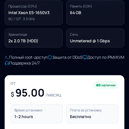
Процессор (CPU)
Память (ОЗУ)
Intel Xeon E5-1650V3
64 GB
6C / 12T · 3.5 GHz
Хранилище
Сеть
2x 2.0 TB (HDD)
Unmetered @ 1 Gbps
Полный root-доступ
Защита от DDoS
Доступ по IPMI/KVM
Поддержка 24/7
ОТ
В наличии
95.00
$
/месяц
Время установки
Плата за установку
1–2 hours
Бесплатно