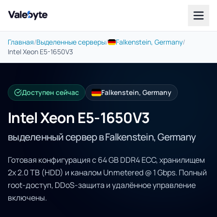
Valebyte
Главная
/
Выделенные серверы
/
Falkenstein, Germany
/
Intel Xeon E5-1650V3
Доступен сейчас
Falkenstein, Germany
Intel Xeon E5-1650V3
выделенный сервер в Falkenstein, Germany
Готовая конфигурация с 64 GB DDR4 ECC, хранилищем
2x 2.0 TB (HDD) и каналом Unmetered @ 1 Gbps. Полный
root-доступ, DDoS-защита и удалённое управление
включены.