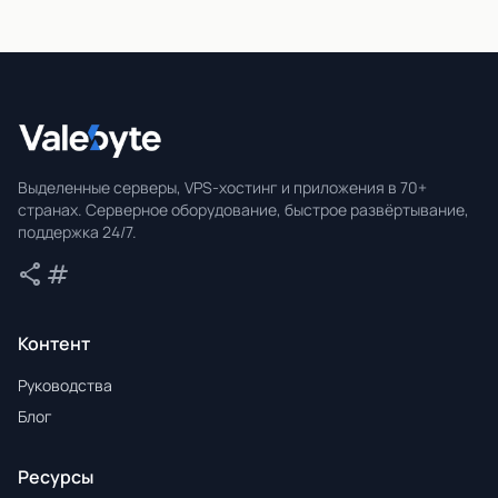
Valebyte
Выделенные серверы, VPS-хостинг и приложения в 70+
странах. Серверное оборудование, быстрое развёртывание,
поддержка 24/7.
share
tag
Поделиться
Теги
Контент
Руководства
Блог
Ресурсы