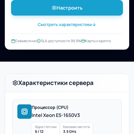
Настроить
Смотреть характеристики
Ежемесячно
SLA доступности 99.9%
Карты и крипто
Характеристики сервера
Процессор (CPU)
Intel Xeon E5-1650V3
Ядра / потоки
Базовая частота
6 / 12
3.5 GHz