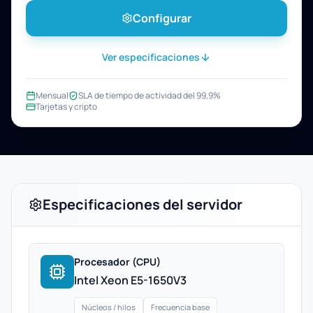
Configurar
Ver especificaciones
Mensual
SLA de tiempo de actividad del 99,9%
Tarjetas y cripto
Especificaciones del servidor
Procesador (CPU)
Intel Xeon E5-1650V3
Núcleos / hilos
Frecuencia base