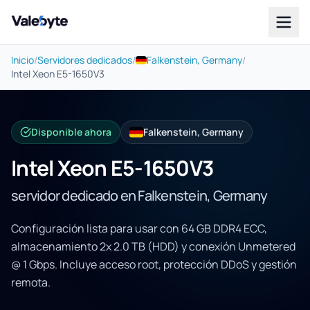
Valebyte
Inicio
/
Servidores dedicados
/
Falkenstein, Germany
/
Intel Xeon E5-1650V3
Disponible ahora
Falkenstein, Germany
Intel Xeon E5-1650V3
servidor dedicado en Falkenstein, Germany
Configuración lista para usar con 64 GB DDR4 ECC,
almacenamiento 2x 2.0 TB (HDD) y conexión Unmetered
@ 1 Gbps. Incluye acceso root, protección DDoS y gestión
remota.