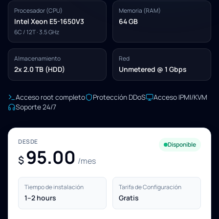
Procesador (CPU)
Memoria (RAM)
Intel Xeon E5-1650V3
64 GB
6C / 12T · 3.5 GHz
Almacenamiento
Red
2x 2.0 TB (HDD)
Unmetered @ 1 Gbps
Acceso root completo
Protección DDoS
Acceso IPMI/KVM
Soporte 24/7
DESDE
Disponible
95.00
$
/mes
Tiempo de instalación
Tarifa de Configuración
1–2 hours
Gratis