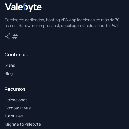
Valebyte
Servidores dedicados, hosting VPS y aplicaciones en más de 70
países. Hardware empresarial, despliegue rápido, soporte 24/7.
share
tag
Compartir
Etiquetas
Contenido
Guias
Blog
Recursos
Ubicaciones
Comparativas
Tutoriales
Migrate to Valebyte