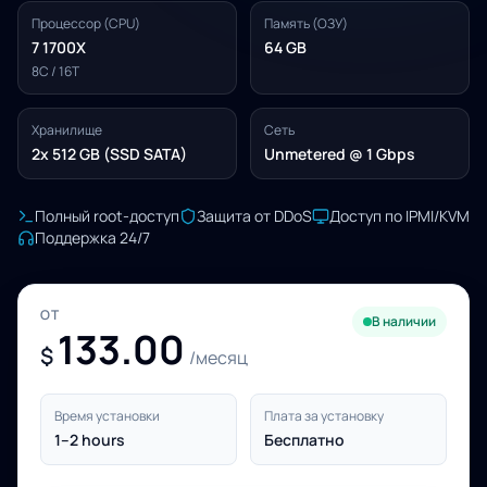
Процессор (CPU)
Память (ОЗУ)
7 1700X
64 GB
8C / 16T
Хранилище
Сеть
2x 512 GB (SSD SATA)
Unmetered @ 1 Gbps
Полный root-доступ
Защита от DDoS
Доступ по IPMI/KVM
Поддержка 24/7
ОТ
В наличии
133.00
$
/месяц
Время установки
Плата за установку
1–2 hours
Бесплатно