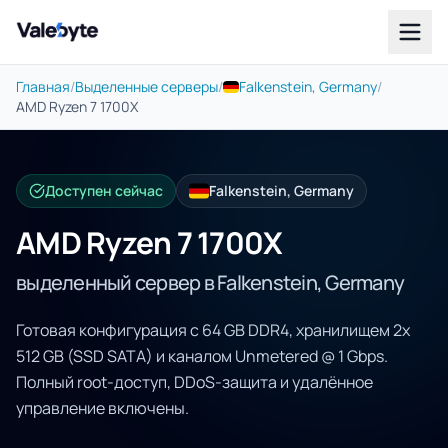
Valebyte
Главная
/
Выделенные серверы
/
Falkenstein, Germany
/
AMD Ryzen 7 1700X
Доступен сейчас
Falkenstein, Germany
AMD Ryzen 7 1700X
выделенный сервер в Falkenstein, Germany
Готовая конфигурация с 64 GB DDR4, хранилищем 2x
512 GB (SSD SATA) и каналом Unmetered @ 1 Gbps.
Полный root-доступ, DDoS-защита и удалённое
управление включены.