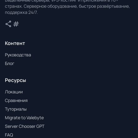
странах. Серверное оборудование, быстрое развёртывание,
поддержка 24/7.
share
tag
Поделиться
Теги
Контент
Руководства
Блог
Ресурсы
Локации
Сравнения
Туториалы
Migrate to Valebyte
Server Chooser GPT
FAQ