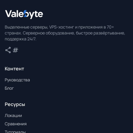
Valebyte
Выделенные серверы, VPS-хостинг и приложения в 70+
странах. Серверное оборудование, быстрое развёртывание,
поддержка 24/7.
share
tag
Поделиться
Теги
Контент
Руководства
Блог
Ресурсы
Локации
Сравнения
Туториалы