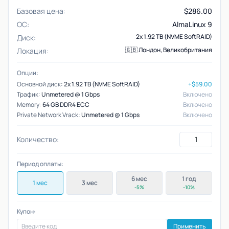
Базовая цена:
$
286.00
ОС:
AlmaLinux 9
2x 1.92 TB (NVME SoftRAID)
Диск:
🇬🇧 Лондон, Великобритания
Локация:
Опции:
Основной диск:
2x 1.92 TB (NVME SoftRAID)
+$59.00
Трафик:
Unmetered @ 1 Gbps
Включено
Memory:
64 GB DDR4 ECC
Включено
Private Network Vrack:
Unmetered @ 1 Gbps
Включено
Количество:
Период оплаты:
6 мес
1 год
1 мес
3 мес
-5%
-10%
Купон:
Применить