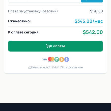
Плата за установку (разовый):
$197.00
$
345.00
/мес
Ежемесячно:
$
542.00
К оплате сегодня:
К оплате
Безопасное 256-bit SSL шифрование