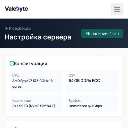
Valebyte
К серверам
В наличии · 1-5 ч
Настройка сервера
Конфигурация
CPU
ОЗУ
64 GB DDR4 ECC
AMD Epyc 7313 3.0GHz 16
cores
Хранилище
Трафик
2x 1.92 TB (NVME SoftRAID)
Unmetered @ 1 Gbps