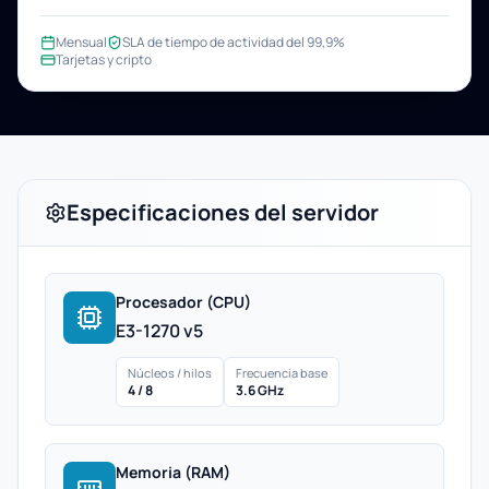
Mensual
SLA de tiempo de actividad del 99,9%
Tarjetas y cripto
Especificaciones del servidor
Procesador (CPU)
E3-1270 v5
Núcleos / hilos
Frecuencia base
4 / 8
3.6 GHz
Memoria (RAM)