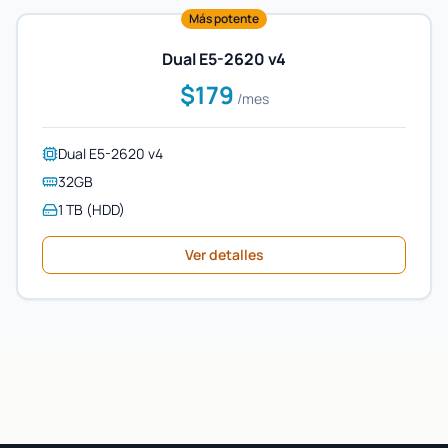
Más potente
Dual E5-2620 v4
$179
/mes
Dual E5-2620 v4
32GB
1 TB (HDD)
Ver detalles