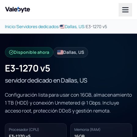
Valebyte
Inicio
/
Servidores dedicados
/
Dallas, US
/
E3-1270 v5
Disponible ahora
Dallas, US
E3-1270 v5
servidor dedicado en Dallas, US
Configuración lista para usar con 16GB, almacenamiento
1 TB (HDD) y conexión Unmetered @ 1 Gbps. Incluye
acceso root, protección DDoS y gestión remota.
Procesador (CPU)
Memoria (RAM)
E3-1270 v5
16GB