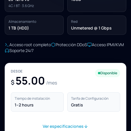
4C / 8T · 3.6 GHz
Almacenamiento
Red
1 TB (HDD)
Unmetered @ 1 Gbps
Acceso root completo
Protección DDoS
Acceso IPMI/KVM
Soporte 24/7
DESDE
Disponible
55.00
$
/mes
Tiempo de instalación
Tarifa de Configuración
1–2 hours
Gratis
Ver especificaciones