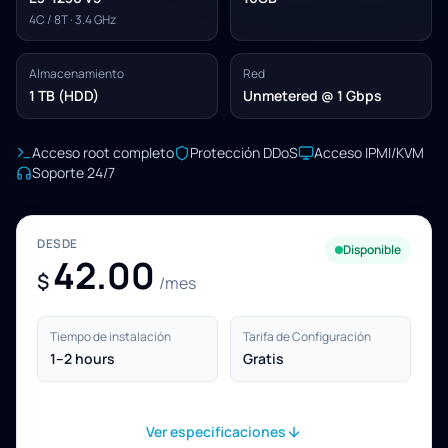
4C / 8T · 3.4 GHz
Almacenamiento
Red
1 TB (HDD)
Unmetered @ 1 Gbps
Acceso root completo
Protección DDoS
Acceso IPMI/KVM
Soporte 24/7
DESDE
Disponible
42.00
$
/mes
Tiempo de instalación
Tarifa de Configuración
1–2 hours
Gratis
Ver especificaciones