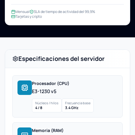
Mensual
SLA de tiempo de actividad del 99,9%
Tarjetas y cripto
Especificaciones del servidor
Procesador (CPU)
E3-1230 v5
Núcleos / hilos
Frecuencia base
4 / 8
3.4 GHz
Memoria (RAM)