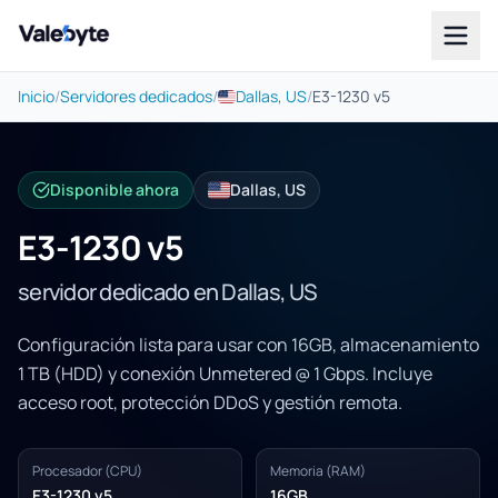
Valebyte
Inicio
/
Servidores dedicados
/
Dallas, US
/
E3-1230 v5
Disponible ahora
Dallas, US
E3-1230 v5
servidor dedicado en Dallas, US
Configuración lista para usar con 16GB, almacenamiento
1 TB (HDD) y conexión Unmetered @ 1 Gbps. Incluye
acceso root, protección DDoS y gestión remota.
Procesador (CPU)
Memoria (RAM)
E3-1230 v5
16GB