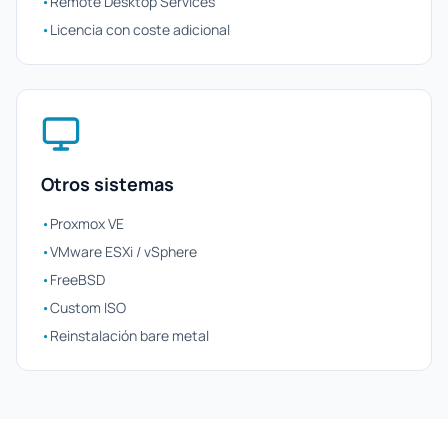
•
Remote Desktop Services
•
Licencia con coste adicional
Otros sistemas
•
Proxmox VE
•
VMware ESXi / vSphere
•
FreeBSD
•
Custom ISO
•
Reinstalación bare metal