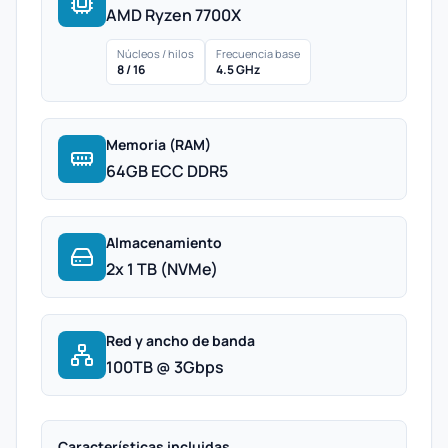
AMD Ryzen 7700X
Núcleos / hilos
Frecuencia base
8 / 16
4.5 GHz
Memoria (RAM)
64GB ECC DDR5
Almacenamiento
2x 1 TB (NVMe)
Red y ancho de banda
100TB @ 3Gbps
Características incluidas