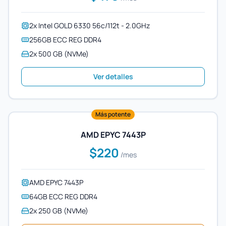
2x Intel GOLD 6330 56c/112t - 2.0GHz
256GB ECC REG DDR4
2x 500 GB (NVMe)
Ver detalles
Más potente
AMD EPYC 7443P
$220
/mes
AMD EPYC 7443P
64GB ECC REG DDR4
2x 250 GB (NVMe)