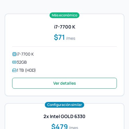
Más económico
i7-7700 K
$71
/mes
i7-7700 K
32GB
1 TB (HDD)
Ver detalles
Configuración similar
2x Intel GOLD 6330
$479
/mes