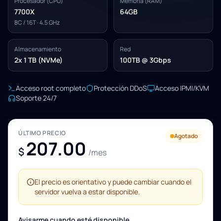
Procesador (CPU)
Memoria (RAM)
7700X
64GB
8C / 16T · 4.5 GHz
Almacenamiento
Red
2x 1 TB (NVMe)
100TB @ 3Gbps
Acceso root completo
Protección DDoS
Acceso IPMI/KVM
Soporte 24/7
ÚLTIMO PRECIO
Agotado
207.00
$
/mes
El precio es orientativo y puede cambiar cuando el
servidor vuelva a estar disponible.
Avisarme cuando esté disponible