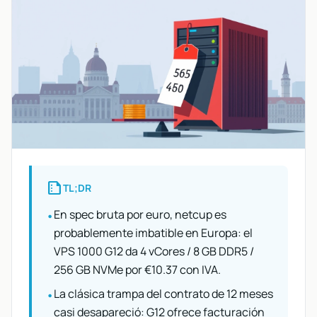
summarize
TL;DR
En spec bruta por euro, netcup es
•
probablemente imbatible en Europa: el
VPS 1000 G12 da 4 vCores / 8 GB DDR5 /
256 GB NVMe por €10.37 con IVA.
La clásica trampa del contrato de 12 meses
•
casi desapareció: G12 ofrece facturación