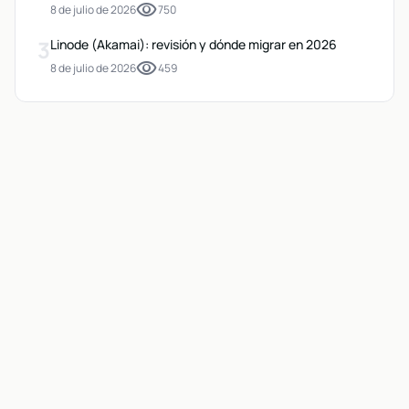
visibility
8 de julio de 2026
750
3
Linode (Akamai): revisión y dónde migrar en 2026
visibility
8 de julio de 2026
459