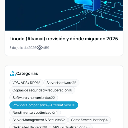
Linode (Akamai): revisión y dónde migrar en 2026
visibility
8 de julio de 2026
459
category
Categorías
VPS / VDS / RDP
78
Server Hardware
35
Copias de seguridad y recuperación
16
Software y herramientas
22
Provider Comparisons & Alternatives
130
Rendimiento y optimización
1
Server Management & Security
32
Game Server Hosting
34
Dedicated Servers
109
VPS y virtualización
326