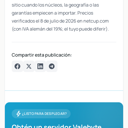
sitio cuando los núcleos, la geografía o las
garantías empiecen a importar. Precios
verificados el 8 de julio de 2026 en netcup.com
(con IVA alemán del 19%; el tuyo puede diferir).
Compartir esta publicación:
Facebook
Twitter
LinkedIn
Telegram
bolt
¿LISTO PARA DESPLEGAR?
Obtén un servidor Valebyte