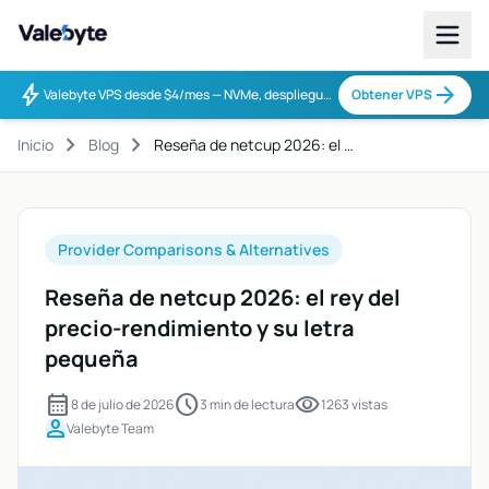
Valebyte
bolt
arrow_forward
Valebyte VPS desde $4/mes — NVMe, despliegue en 60s.
Obtener VPS
chevron_right
chevron_right
Inicio
Blog
Reseña de netcup 2026: el …
Provider Comparisons & Alternatives
Reseña de netcup 2026: el rey del
precio-rendimiento y su letra
pequeña
calendar_month
schedule
visibility
8 de julio de 2026
3 min de lectura
1263 vistas
person
Valebyte Team