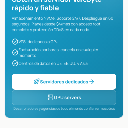
rápido y fiable
Almacenamiento NVMe. Soporte 24/7. Despliegue en 60
segundos. Planes desde $4/mes con acceso root
completo y protección DDoS en cada nodo.
check_circle
VPS, dedicados o GPU
Facturación por horas, cancela en cualquier
check_circle
momento
check_circle
Centros de datos en UE, EE.UU. y Asia
rocket_launch
arrow_forward
Servidores dedicados
dns
GPU servers
Desarrolladores y agencias de todo el mundo confían en nosotros