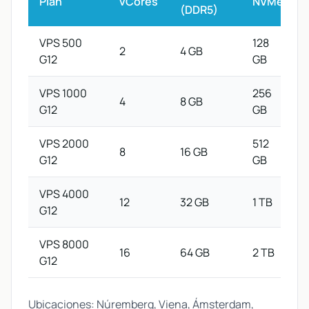
Plan
vCores
NVMe
(DDR5)
VPS 500
128
2
4 GB
G12
GB
VPS 1000
256
4
8 GB
G12
GB
VPS 2000
512
8
16 GB
G12
GB
VPS 4000
12
32 GB
1 TB
G12
VPS 8000
16
64 GB
2 TB
G12
Ubicaciones: Núremberg, Viena, Ámsterdam,