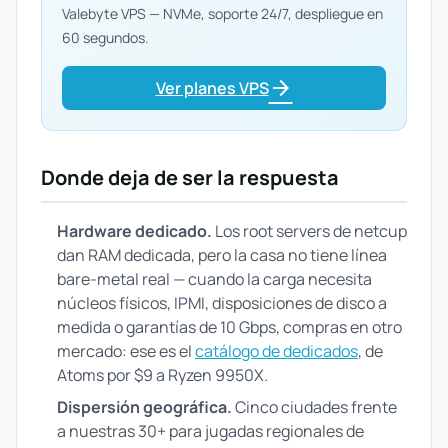
Valebyte VPS — NVMe, soporte 24/7, despliegue en
60 segundos.
arrow_forward
Ver planes VPS
Donde deja de ser la respuesta
Hardware dedicado.
Los root servers de netcup
dan RAM dedicada, pero la casa no tiene línea
bare-metal real — cuando la carga necesita
núcleos físicos, IPMI, disposiciones de disco a
medida o garantías de 10 Gbps, compras en otro
mercado: ese es el
catálogo de dedicados
, de
Atoms por $9 a Ryzen 9950X.
Dispersión geográfica.
Cinco ciudades frente
a nuestras 30+ para jugadas regionales de