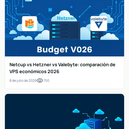
Netcup vs Hetzner vs Valebyte: comparación de
VPS económicos 2026
visibility
8 de julio de 2026
750