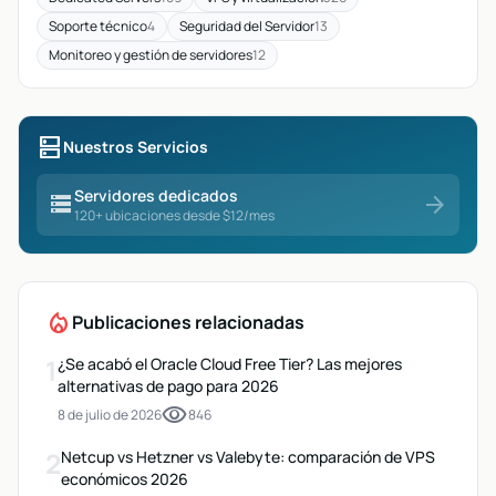
Soporte técnico
4
Seguridad del Servidor
13
Monitoreo y gestión de servidores
12
dns
Nuestros Servicios
Servidores dedicados
storage
arrow_forward
120+ ubicaciones desde $12/mes
local_fire_department
Publicaciones relacionadas
1
¿Se acabó el Oracle Cloud Free Tier? Las mejores
alternativas de pago para 2026
visibility
8 de julio de 2026
846
2
Netcup vs Hetzner vs Valebyte: comparación de VPS
económicos 2026