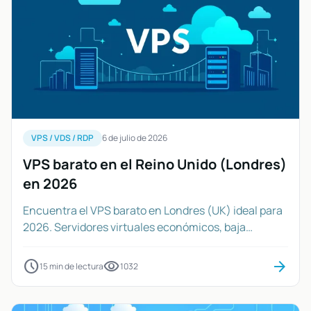
VPS / VDS / RDP
6 de julio de 2026
VPS barato en el Reino Unido (Londres)
en 2026
Encuentra el VPS barato en Londres (UK) ideal para
2026. Servidores virtuales económicos, baja
latencia para Europa. ¡Optimiza tu proyecto!
schedule
visibility
arrow_forward
15 min de lectura
1032