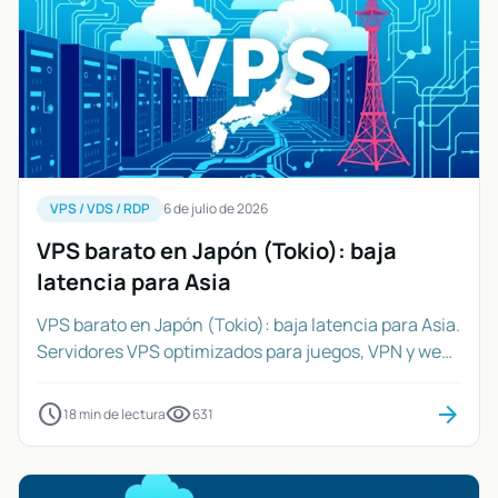
VPS / VDS / RDP
6 de julio de 2026
VPS barato en Japón (Tokio): baja
latencia para Asia
VPS barato en Japón (Tokio): baja latencia para Asia.
Servidores VPS optimizados para juegos, VPN y web.
Conectividad superior en Asia.
schedule
visibility
arrow_forward
18 min de lectura
631