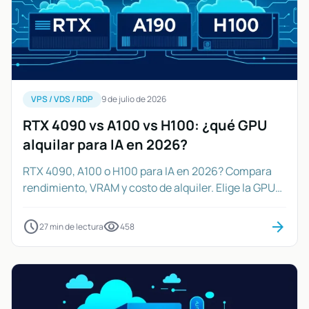
VPS / VDS / RDP
9 de julio de 2026
RTX 4090 vs A100 vs H100: ¿qué GPU
alquilar para IA en 2026?
RTX 4090, A100 o H100 para IA en 2026? Compara
rendimiento, VRAM y costo de alquiler. Elige la GPU
ideal para tus proyectos de IA.
schedule
visibility
arrow_forward
27 min de lectura
458