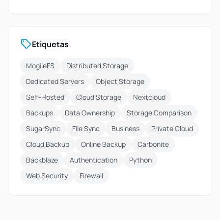
sell
Etiquetas
MogileFS
Distributed Storage
Dedicated Servers
Object Storage
Self-Hosted
Cloud Storage
Nextcloud
Backups
Data Ownership
Storage Comparison
SugarSync
File Sync
Business
Private Cloud
Cloud Backup
Online Backup
Carbonite
Backblaze
Authentication
Python
Web Security
Firewall