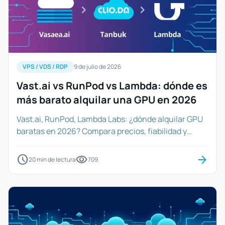
VPS / VDS / RDP
9 de julio de 2026
Vast.ai vs RunPod vs Lambda: dónde es
más barato alquilar una GPU en 2026
Vast.ai, RunPod, Lambda Labs: ¿dónde alquilar GPU
baratas en 2026? Compara precios, fiabilidad y
uptime para tu presupuesto.
schedule
visibility
arrow_forward
20 min de lectura
709