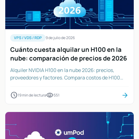
VPS / VDS / RDP
9 de julio de 2026
Cuánto cuesta alquilar un H100 en la
nube: comparación de precios de 2026
Alquiler NVIDIA H100 en la nube 2026: precios,
proveedores y factores. Compara costos de H100
PCIe y SXM para IA.
schedule
visibility
arrow_forward
19 min de lectura
551