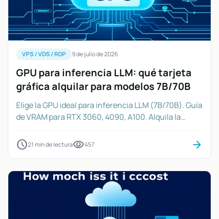
VPS / VDS / RDP
9 de julio de 2026
GPU para inferencia LLM: qué tarjeta
gráfica alquilar para modelos 7B/70B
Elige la GPU ideal para inferencia LLM (7B/70B). Guía
de VRAM para RTX 3060, 4090, A100. Alquila la
tarjeta gráfica perfecta.
schedule
visibility
arrow_forward
21 min de lectura
457