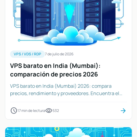
VPS / VDS / RDP
7 de julio de 2026
VPS barato en India (Mumbai):
comparación de precios 2026
VPS barato en India (Mumbai) 2026: compara
precios, rendimiento y proveedores. Encuentra el
mejor VPS NVMe desde $5-7/mes para tus
proyectos.
schedule
visibility
arrow_forward
17 min de lectura
532