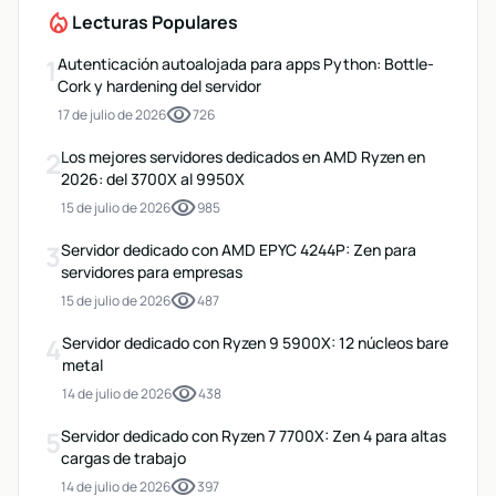
local_fire_department
Lecturas Populares
1
Autenticación autoalojada para apps Python: Bottle-
Cork y hardening del servidor
visibility
17 de julio de 2026
726
2
Los mejores servidores dedicados en AMD Ryzen en
2026: del 3700X al 9950X
visibility
15 de julio de 2026
985
3
Servidor dedicado con AMD EPYC 4244P: Zen para
servidores para empresas
visibility
15 de julio de 2026
487
4
Servidor dedicado con Ryzen 9 5900X: 12 núcleos bare
metal
visibility
14 de julio de 2026
438
5
Servidor dedicado con Ryzen 7 7700X: Zen 4 para altas
cargas de trabajo
visibility
14 de julio de 2026
397