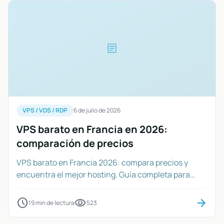
article
VPS / VDS / RDP
6 de julio de 2026
VPS barato en Francia en 2026:
comparación de precios
VPS barato en Francia 2026: compara precios y
encuentra el mejor hosting. Guía completa para
elegir tu servidor virtual francés.
schedule
visibility
arrow_forward
19 min de lectura
523