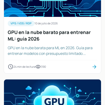
VPS / VDS / RDP
10 de julio de 2026
GPU en la nube barato para entrenar
ML: guía 2026
GPU en la nube barata para ML en 2026. Guía para
entrenar modelos con presupuesto limitado.
Encuentra NVIDIA RTX y Tesla T4/A10G desde
$0.15/hora.
schedule
visibility
arrow_forward
24 min de lectura
390