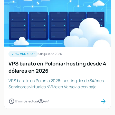
VPS / VDS / RDP
6 de julio de 2026
VPS barato en Polonia: hosting desde 4
dólares en 2026
VPS barato en Polonia 2026: hosting desde $4/mes.
Servidores virtuales NVMe en Varsovia con baja
latencia para Europa del Este.
schedule
visibility
arrow_forward
17 min de lectura
444