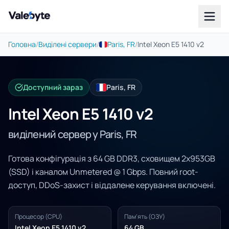
Valebyte
Головна
/
Виділені сервери
/
Paris, FR
/
Intel Xeon E5 1410 v2
Доступний зараз
Paris, FR
Intel Xeon E5 1410 v2
виділений сервер у Paris, FR
Готова конфігурація з 64 GB DDR3, сховищем 2x953GB
(SSD) і каналом Unmetered @ 1 Gbps. Повний root-
доступ, DDoS-захист і віддалене керування включені.
Процесор (CPU)
Пам'ять (ОЗУ)
Intel Xeon E5 1410 v2
64 GB