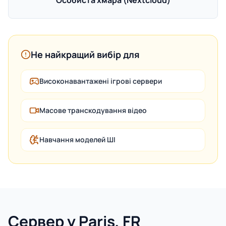
Особиста хмара (Nextcloud)
Не найкращий вибір для
Високонавантажені ігрові сервери
Масове транскодування відео
Навчання моделей ШІ
Сервер у Paris, FR