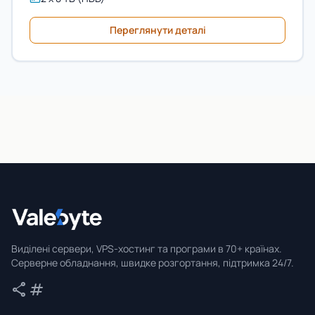
Переглянути деталі
Valebyte
Виділені сервери, VPS-хостинг та програми в 70+ країнах.
Серверне обладнання, швидке розгортання, підтримка 24/7.
share
tag
Поділитися
Теги