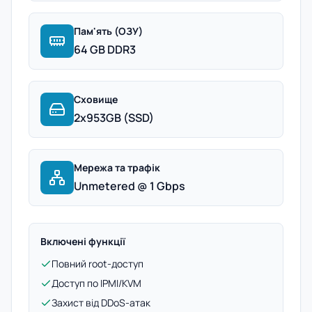
Пам'ять (ОЗУ)
64 GB DDR3
Сховище
2x953GB (SSD)
Мережа та трафік
Unmetered @ 1 Gbps
Включені функції
Повний root-доступ
Доступ по IPMI/KVM
Захист від DDoS-атак