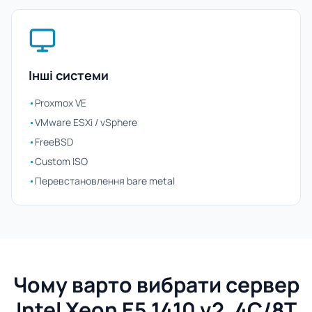
Інші системи
•
Proxmox VE
•
VMware ESXi / vSphere
•
FreeBSD
•
Custom ISO
•
Перевстановлення bare metal
Чому варто вибрати сервер
Intel Xeon E5 1410 v2, 4C/8T