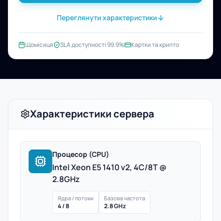
Переглянути характеристики
Щомісяця
SLA доступності 99.9%
Картки та крипто
Характеристики сервера
Процесор (CPU)
Intel Xeon E5 1410 v2, 4C/8T @
2.8GHz
Ядра / потоки
Базова частота
4 / 8
2.8 GHz