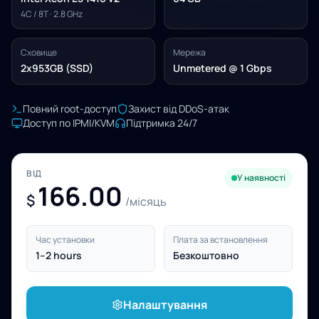
4C / 8T · 2.8 GHz
Сховище
Мережа
2x953GB (SSD)
Unmetered @ 1 Gbps
Повний root-доступ
Захист від DDoS-атак
Доступ по IPMI/KVM
Підтримка 24/7
ВІД
У наявності
166.00
$
/місяць
Час установки
Плата за встановлення
1–2 hours
Безкоштовно
Налаштування