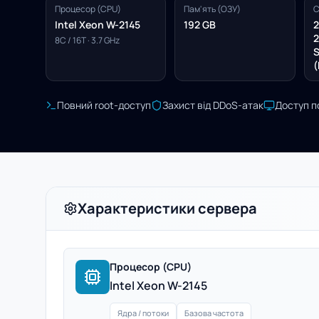
Процесор (CPU)
Пам'ять (ОЗУ)
С
Intel Xeon W-2145
192 GB
2
2
8C / 16T · 3.7 GHz
S
(
Повний root-доступ
Захист від DDoS-атак
Доступ п
Характеристики сервера
Процесор (CPU)
Intel Xeon W-2145
Ядра / потоки
Базова частота