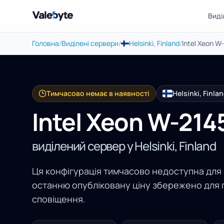
Виді
Valebyte
Головна
/
Виділені сервери
/
Helsinki, Finland
/
Intel Xeon W
Тимчасово немає в наявності
Helsinki, Finla
Intel Xeon W-214
виділений сервер у Helsinki, Finland
Ця конфігурація тимчасово недоступна для
останню опубліковану ціну збережено для 
сповіщення.