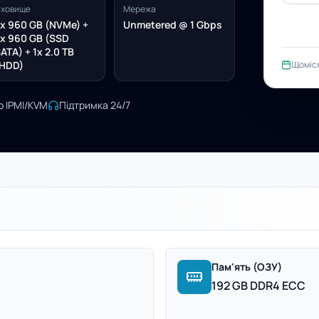
ховище
Мережа
x 960 GB (NVMe) +
Unmetered @ 1 Gbps
x 960 GB (SSD
ATA) + 1x 2.0 TB
HDD)
Щоміс
о IPMI/KVM
Підтримка 24/7
Пам'ять (ОЗУ)
192 GB DDR4 ECC