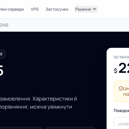
expand_more
лені сервери
VPS
Застосунки
Рішення
-2145
nd
ОСТАНН
2
5
$
Ці
по
 замовлення. Характеристики й
порівняння; можна увімкнути
Повідо