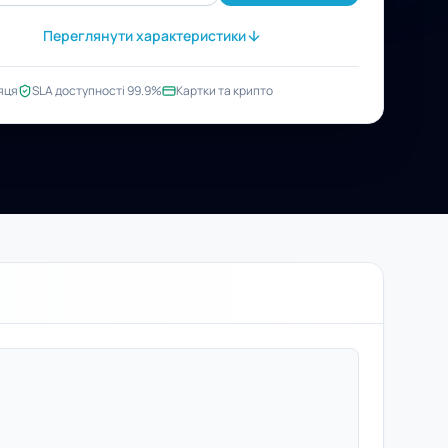
Переглянути характеристики
яця
SLA доступності 99.9%
Картки та крипто