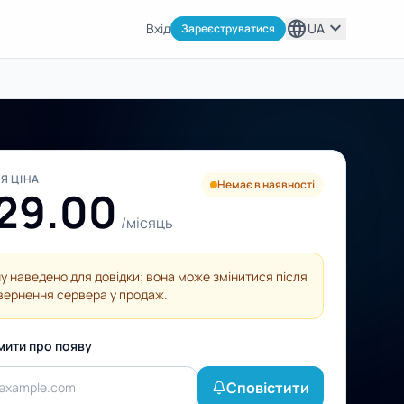
language
expand_more
Вхід
UA
Зареєструватися
Я ЦІНА
Немає в наявності
29.00
/місяць
ну наведено для довідки; вона може змінитися після
вернення сервера у продаж.
мити про появу
Сповістити