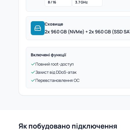
8 / 16
3.7 GHz
Сховище
2x 960 GB (NVMe) + 2x 960 GB (SSD SAT
Включені функції
Повний root-доступ
Захист від DDoS-атак
Перевстановлення ОС
Як побудовано підключення