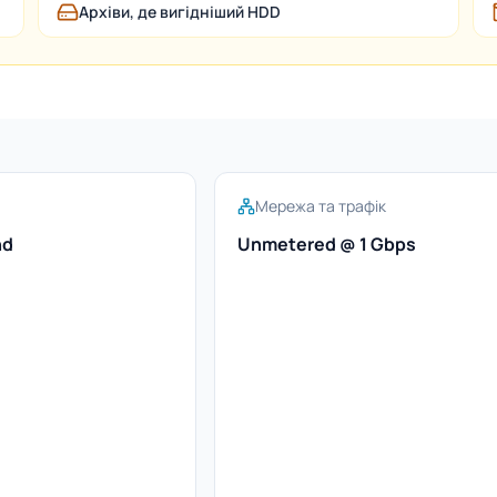
Архіви, де вигідніший HDD
Мережа та трафік
nd
Unmetered @ 1 Gbps