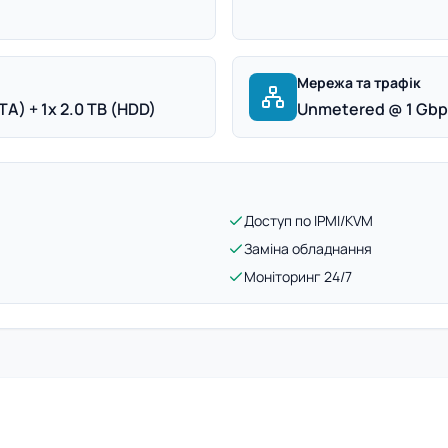
Мережа та трафік
A) + 1x 2.0 TB (HDD)
Unmetered @ 1 Gb
Доступ по IPMI/KVM
Заміна обладнання
Моніторинг 24/7