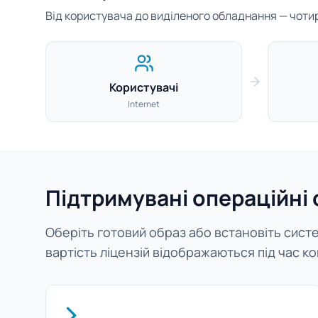
Від користувача до виділеного обладнання — чотири
Користувачі
Internet
Підтримувані операційні
Оберіть готовий образ або встановіть систем
вартість ліцензій відображаються під час ко