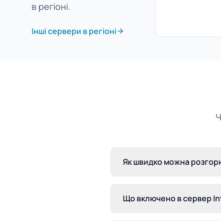
в регіоні.
Інші сервери в регіоні
Ч
Як швидко можна розгорн
Що включено в сервер In