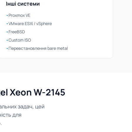
Інші системи
•
Proxmox VE
•
VMware ESXi / vSphere
•
FreeBSD
•
Custom ISO
•
Перевстановлення bare metal
el Xeon W-2145
альних задач, цей
ість для
.