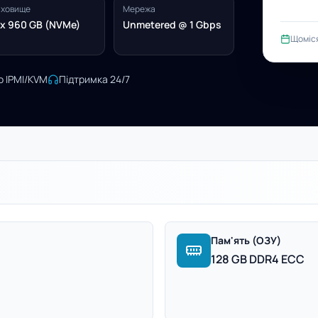
ховище
Мережа
x 960 GB (NVMe)
Unmetered @ 1 Gbps
Щоміс
о IPMI/KVM
Підтримка 24/7
Пам'ять (ОЗУ)
128 GB DDR4 ECC