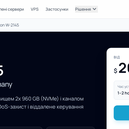
expand_more
лені сервери
VPS
Застосунки
Рішення
eon W-2145
ВІД
2
5
$
many
Час ус
1–2 h
вищем 2x 960 GB (NVMe) і каналом
DoS-захист і віддалене керування