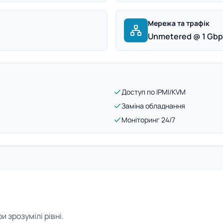
Мережа та трафік
Unmetered @ 1 Gb
Доступ по IPMI/KVM
Заміна обладнання
Моніторинг 24/7
 зрозумілі рівні.