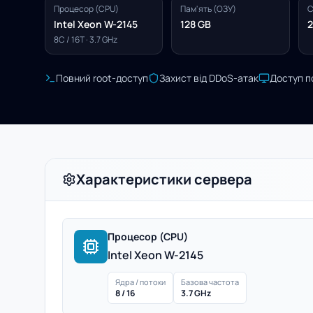
Процесор (CPU)
Пам'ять (ОЗУ)
С
Intel Xeon W-2145
128 GB
2
8C / 16T · 3.7 GHz
Повний root-доступ
Захист від DDoS-атак
Доступ п
Характеристики сервера
Процесор (CPU)
Intel Xeon W-2145
Ядра / потоки
Базова частота
8 / 16
3.7 GHz