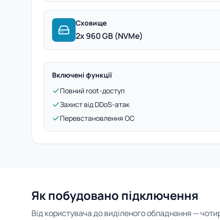
Сховище
2x 960 GB (NVMe)
Включені функції
Повний root-доступ
Захист від DDoS-атак
Перевстановлення ОС
Як побудовано підключення
Від користувача до виділеного обладнання — чотири