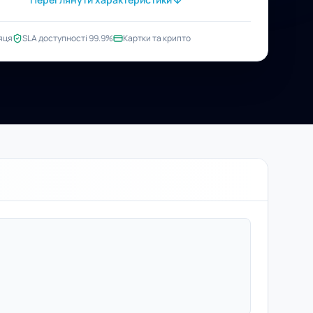
яця
SLA доступності 99.9%
Картки та крипто