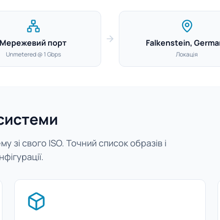
Мережевий порт
Falkenstein, Germa
Unmetered @ 1 Gbps
Локація
 системи
у зі свого ISO. Точний список образів і
нфігурації.