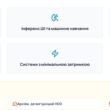
Інференс ШІ та машинне навчання
Системи з мінімальною затримкою
Архіви, де вигідніший HDD