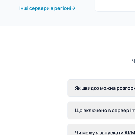
Інші сервери в регіоні
Ч
Як швидко можна розгорн
Що включено в сервер In
Чи можу я запускати AI/M