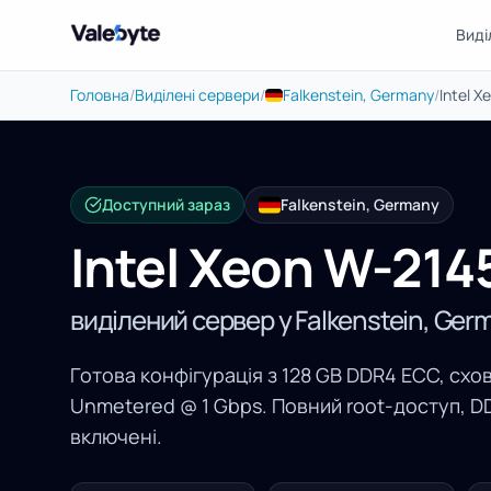
Виді
Valebyte
Головна
/
Виділені сервери
/
Falkenstein, Germany
/
Intel X
Доступний зараз
Falkenstein, Germany
Intel Xeon W-214
виділений сервер у Falkenstein, Ger
Готова конфігурація з 128 GB DDR4 ECC, схо
Unmetered @ 1 Gbps. Повний root-доступ, D
включені.