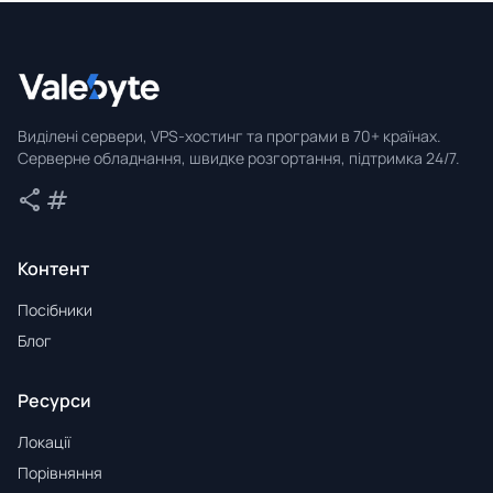
Valebyte
Виділені сервери, VPS-хостинг та програми в 70+ країнах.
Серверне обладнання, швидке розгортання, підтримка 24/7.
share
tag
Поділитися
Теги
Контент
Посібники
Блог
Ресурси
Локації
Порівняння