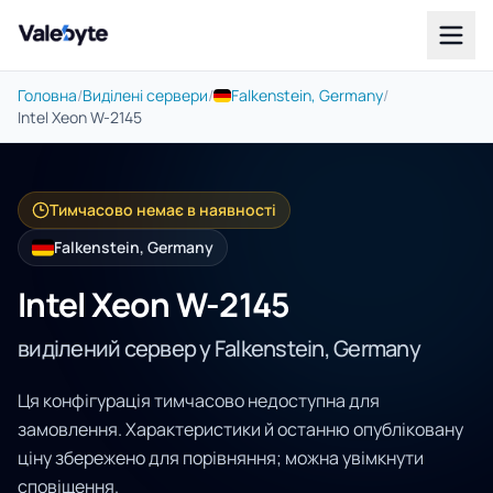
Valebyte
Головна
/
Виділені сервери
/
Falkenstein, Germany
/
Intel Xeon W-2145
Тимчасово немає в наявності
Falkenstein, Germany
Intel Xeon W-2145
виділений сервер у Falkenstein, Germany
Ця конфігурація тимчасово недоступна для
замовлення. Характеристики й останню опубліковану
ціну збережено для порівняння; можна увімкнути
сповіщення.