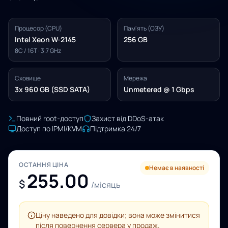
Процесор (CPU)
Пам'ять (ОЗУ)
Intel Xeon W-2145
256 GB
8C / 16T · 3.7 GHz
Сховище
Мережа
3x 960 GB (SSD SATA)
Unmetered @ 1 Gbps
Повний root-доступ
Захист від DDoS-атак
Доступ по IPMI/KVM
Підтримка 24/7
ОСТАННЯ ЦІНА
Немає в наявності
255.00
$
/місяць
Ціну наведено для довідки; вона може змінитися
після повернення сервера у продаж.