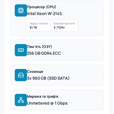
Процесор (CPU)
Intel Xeon W-2145
Ядра / потоки
Базова частота
8 / 16
3.7 GHz
Пам'ять (ОЗУ)
256 GB DDR4 ECC
Сховище
3x 960 GB (SSD SATA)
Мережа та трафік
Unmetered @ 1 Gbps