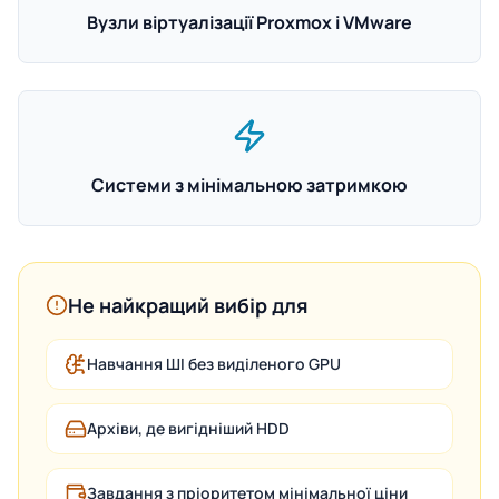
Вузли віртуалізації Proxmox і VMware
Системи з мінімальною затримкою
Не найкращий вибір для
Навчання ШІ без виділеного GPU
Архіви, де вигідніший HDD
Завдання з пріоритетом мінімальної ціни