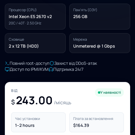
Процесор (CPU)
Пам'ять (ОЗУ)
Intel Xeon E5 2670 v2
256 GB
20C / 40T · 2.50 GHz
Сховище
Мережа
2 x 12 TB (HDD)
Unmetered @ 1 Gbps
Повний root-доступ
Захист від DDoS-атак
Доступ по IPMI/KVM
Підтримка 24/7
ВІД
У наявності
243.00
$
/місяць
Час установки
Плата за встановлення
1–2 hours
$164.39