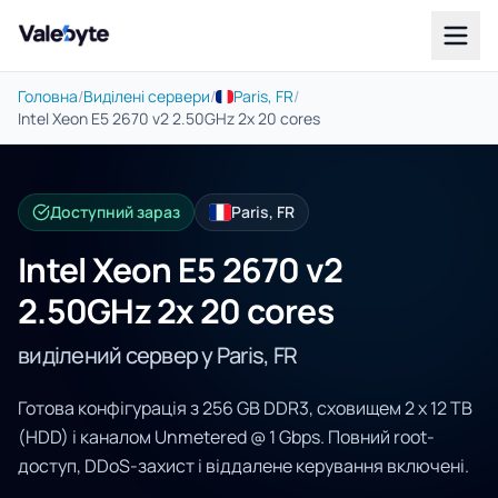
Valebyte
Головна
/
Виділені сервери
/
Paris, FR
/
Intel Xeon E5 2670 v2 2.50GHz 2x 20 cores
Доступний зараз
Paris, FR
Intel Xeon E5 2670 v2
2.50GHz 2x 20 cores
виділений сервер у Paris, FR
Готова конфігурація з 256 GB DDR3, сховищем 2 x 12 TB
(HDD) і каналом Unmetered @ 1 Gbps. Повний root-
доступ, DDoS-захист і віддалене керування включені.