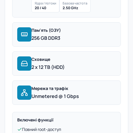
Ядра / потоки
Базова частота
20 / 40
2.50 GHz
Пам'ять (ОЗУ)
256 GB DDR3
Сховище
2 x 12 TB (HDD)
Мережа та трафік
Unmetered @ 1 Gbps
Включені функції
Повний root-доступ