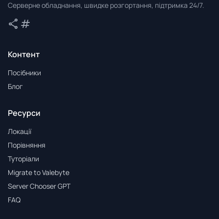
Серверне обладнання, швидке розгортання, підтримка 24/7.
share
tag
Поділитися
Теги
Контент
Посібники
Блог
Ресурси
Локації
Порівняння
Туторіали
Migrate to Valebyte
Server Chooser GPT
FAQ