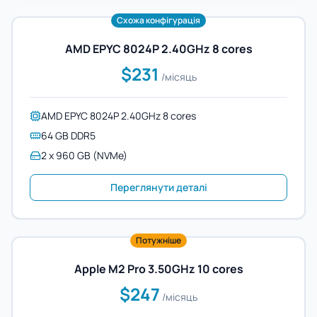
Схожа конфігурація
AMD EPYC 8024P 2.40GHz 8 cores
$231
/місяць
AMD EPYC 8024P 2.40GHz 8 cores
64 GB DDR5
2 x 960 GB (NVMe)
Переглянути деталі
Потужніше
Apple M2 Pro 3.50GHz 10 cores
$247
/місяць