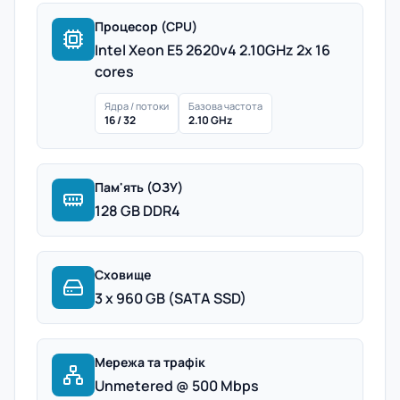
Процесор (CPU)
Intel Xeon E5 2620v4 2.10GHz 2x 16
cores
Ядра / потоки
Базова частота
16 / 32
2.10 GHz
Пам'ять (ОЗУ)
128 GB DDR4
Сховище
3 x 960 GB (SATA SSD)
Мережа та трафік
Unmetered @ 500 Mbps