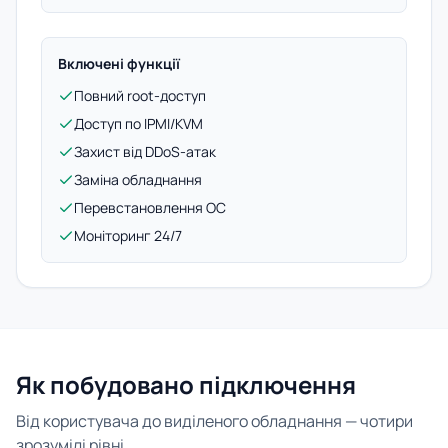
Включені функції
Повний root-доступ
Доступ по IPMI/KVM
Захист від DDoS-атак
Заміна обладнання
Перевстановлення ОС
Моніторинг 24/7
Як побудовано підключення
Від користувача до виділеного обладнання — чотири
зрозумілі рівні.