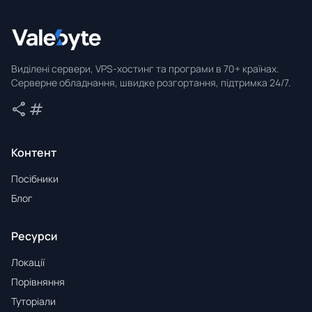
Valebyte
Виділені сервери, VPS-хостинг та програми в 70+ країнах.
Серверне обладнання, швидке розгортання, підтримка 24/7.
share
tag
Поділитися
Теги
Контент
Посібники
Блог
Ресурси
Локації
Порівняння
Туторіали