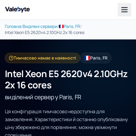
Valebyte
Головна
/
Виділені сервери
/
Paris, FR
/
Intel Xeon E5 2620v4 2.10GHz 2x 16 cores
Тимчасово немає в наявності
Paris, FR
Intel Xeon E5 2620v4 2.10GHz
2x 16 cores
виділений сервер у Paris, FR
Ця конфігурація тимчасово недоступна для
замовлення. Характеристики й останню опубліковану
ціну збережено для порівняння; можна увімкнути
сповіщення.