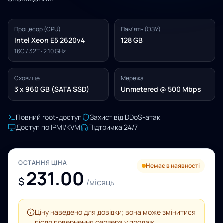
Процесор (CPU)
Пам'ять (ОЗУ)
Intel Xeon E5 2620v4
128 GB
16C / 32T · 2.10 GHz
Сховище
Мережа
3 x 960 GB (SATA SSD)
Unmetered @ 500 Mbps
Повний root-доступ
Захист від DDoS-атак
Доступ по IPMI/KVM
Підтримка 24/7
ОСТАННЯ ЦІНА
Немає в наявності
231.00
$
/місяць
Ціну наведено для довідки; вона може змінитися
після повернення сервера у продаж.