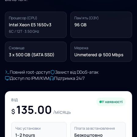
Процесор (CPU)
Пам'ять (ОЗУ)
Intel Xeon E5 1650v3
96 GB
6C / 12T · 3.50 GHz
Сховище
Мережа
3 x 500 GB (SATA SSD)
Unmetered @ 500 Mbps
Повний root-доступ
Захист від DDoS-атак
Доступ по IPMI/KVM
Підтримка 24/7
ВІД
У наявності
135.00
$
/місяць
Час установки
Плата за встановлення
1–2 hours
Безкоштовно