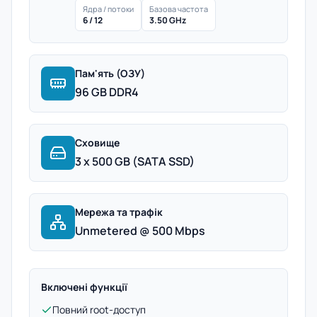
Ядра / потоки
Базова частота
6 / 12
3.50 GHz
Пам'ять (ОЗУ)
96 GB DDR4
Сховище
3 x 500 GB (SATA SSD)
Мережа та трафік
Unmetered @ 500 Mbps
Включені функції
Повний root-доступ