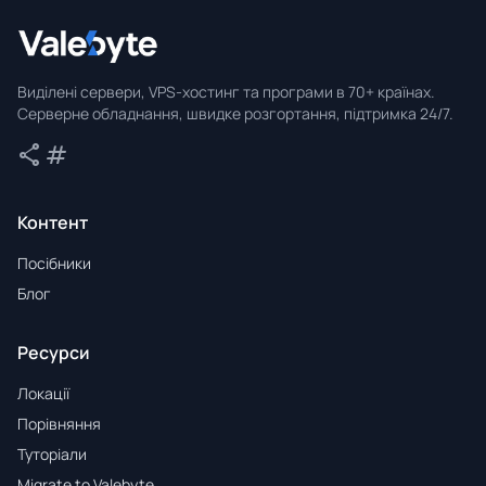
Valebyte
Виділені сервери, VPS-хостинг та програми в 70+ країнах.
Серверне обладнання, швидке розгортання, підтримка 24/7.
share
tag
Поділитися
Теги
Контент
Посібники
Блог
Ресурси
Локації
Порівняння
Туторіали
Migrate to Valebyte