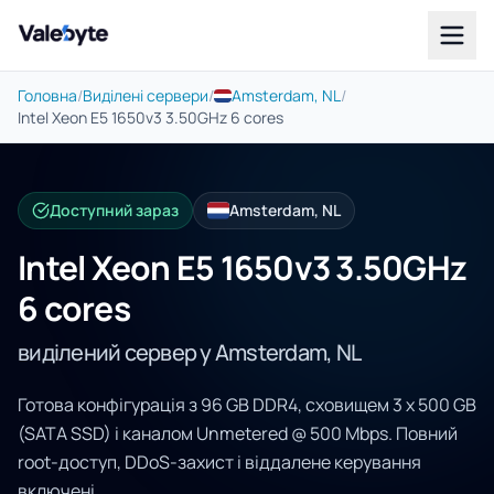
Valebyte
Головна
/
Виділені сервери
/
Amsterdam, NL
/
Intel Xeon E5 1650v3 3.50GHz 6 cores
Доступний зараз
Amsterdam, NL
Intel Xeon E5 1650v3 3.50GHz
6 cores
виділений сервер у Amsterdam, NL
Готова конфігурація з 96 GB DDR4, сховищем 3 x 500 GB
(SATA SSD) і каналом Unmetered @ 500 Mbps. Повний
root-доступ, DDoS-захист і віддалене керування
включені.