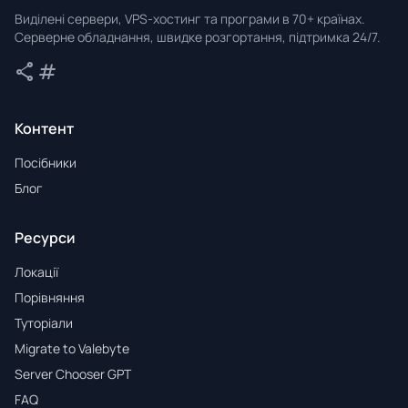
Valebyte
Виділені сервери, VPS-хостинг та програми в 70+ країнах.
Серверне обладнання, швидке розгортання, підтримка 24/7.
share
tag
Поділитися
Теги
Контент
Посібники
Блог
Ресурси
Локації
Порівняння
Туторіали
Migrate to Valebyte
Server Chooser GPT
FAQ