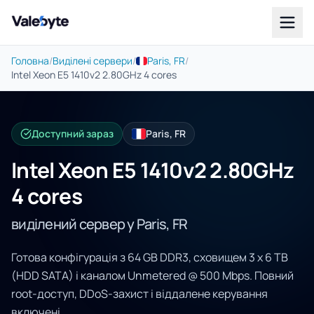
Valebyte
Головна
/
Виділені сервери
/
Paris, FR
/
Intel Xeon E5 1410v2 2.80GHz 4 cores
Доступний зараз
Paris, FR
Intel Xeon E5 1410v2 2.80GHz
4 cores
виділений сервер у Paris, FR
Готова конфігурація з 64 GB DDR3, сховищем 3 x 6 TB
(HDD SATA) і каналом Unmetered @ 500 Mbps. Повний
root-доступ, DDoS-захист і віддалене керування
включені.