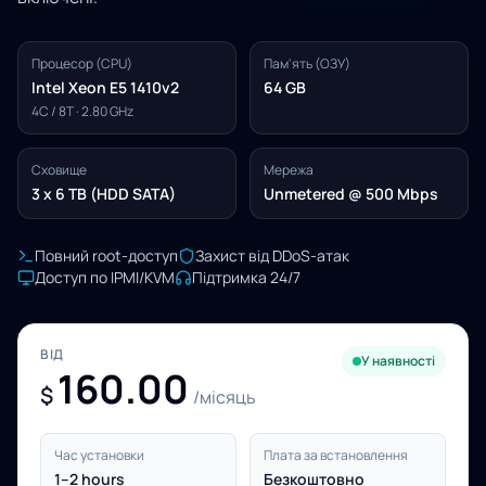
Процесор (CPU)
Пам'ять (ОЗУ)
Intel Xeon E5 1410v2
64 GB
4C / 8T · 2.80 GHz
Сховище
Мережа
3 x 6 TB (HDD SATA)
Unmetered @ 500 Mbps
Повний root-доступ
Захист від DDoS-атак
Доступ по IPMI/KVM
Підтримка 24/7
ВІД
У наявності
160.00
$
/місяць
Час установки
Плата за встановлення
1–2 hours
Безкоштовно