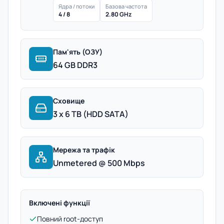
Ядра / потоки
Базова частота
4 / 8
2.80 GHz
Пам'ять (ОЗУ)
64 GB DDR3
Сховище
3 x 6 TB (HDD SATA)
Мережа та трафік
Unmetered @ 500 Mbps
Включені функції
Повний root-доступ