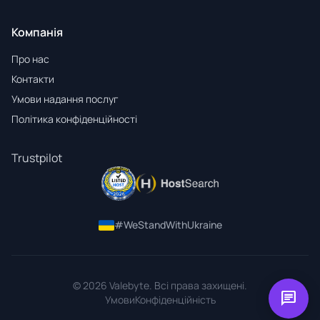
Компанія
Про нас
Контакти
Умови надання послуг
Політика конфіденційності
Trustpilot
#WeStandWithUkraine
© 2026 Valebyte. Всі права захищені.
chat
Умови
Конфіденційність