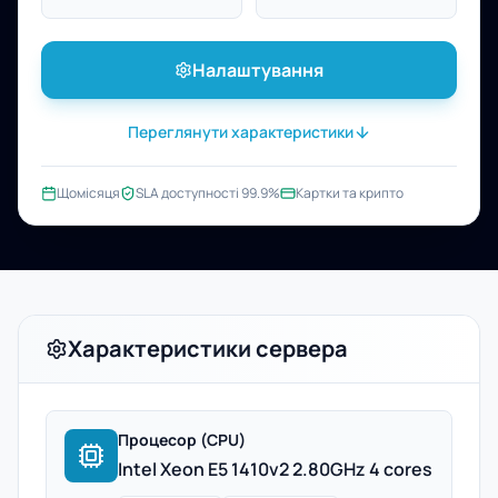
Налаштування
Переглянути характеристики
Щомісяця
SLA доступності 99.9%
Картки та крипто
Характеристики сервера
Процесор (CPU)
Intel Xeon E5 1410v2 2.80GHz 4 cores