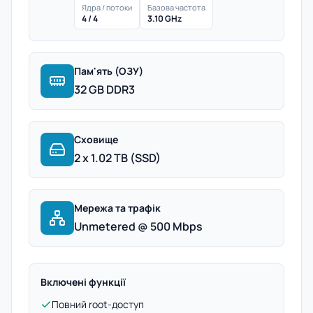
Ядра / потоки
Базова частота
4 / 4
3.10 GHz
Пам'ять (ОЗУ)
32 GB DDR3
Сховище
2 x 1.02 TB (SSD)
Мережа та трафік
Unmetered @ 500 Mbps
Включені функції
Повний root-доступ