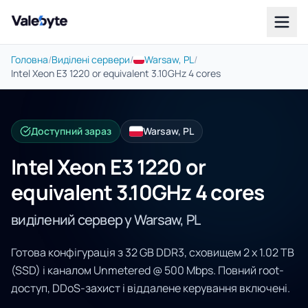
Valebyte
Головна
/
Виділені сервери
/
Warsaw, PL
/
Intel Xeon E3 1220 or equivalent 3.10GHz 4 cores
Доступний зараз
Warsaw, PL
Intel Xeon E3 1220 or
equivalent 3.10GHz 4 cores
виділений сервер у Warsaw, PL
Готова конфігурація з 32 GB DDR3, сховищем 2 x 1.02 TB
(SSD) і каналом Unmetered @ 500 Mbps. Повний root-
доступ, DDoS-захист і віддалене керування включені.