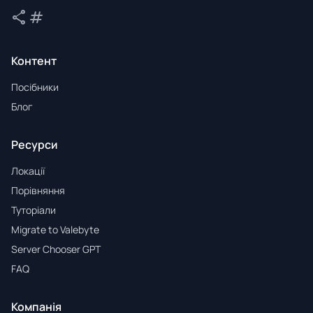
share
tag
Поділитися
Теги
Контент
Посібники
Блог
Ресурси
Локації
Порівняння
Туторіали
Migrate to Valebyte
Server Chooser GPT
FAQ
Компанія