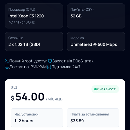
Процесор (CPU)
Пам'ять (ОЗУ)
Intel Xeon E3 1220
32 GB
4C / 4T · 3.10 GHz
Сховище
Мережа
2 x 1.02 TB (SSD)
Unmetered @ 500 Mbps
Повний root-доступ
Захист від DDoS-атак
Доступ по IPMI/KVM
Підтримка 24/7
ВІД
У наявності
54.00
$
/місяць
Час установки
Плата за встановлення
1–2 hours
$33.59