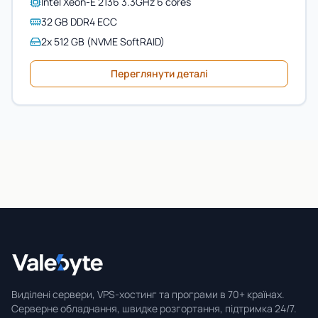
Intel Xeon-E 2136 3.3GHz 6 cores
32 GB DDR4 ECC
2x 512 GB (NVME SoftRAID)
Переглянути деталі
Valebyte
Виділені сервери, VPS-хостинг та програми в 70+ країнах.
Серверне обладнання, швидке розгортання, підтримка 24/7.