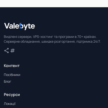
Valebyte
Виділені сервери, VPS-хостинг та програми в 70+ країнах.
Серверне обладнання, швидке розгортання, підтримка 24/7.
share
tag
Поділитися
Теги
Контент
Посібники
Блог
Ресурси
Локації