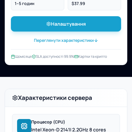
1–5 годин
$37.99
Налаштування
Переглянути характеристики
Щомісяця
SLA доступності 99.9%
Картки та крипто
Характеристики сервера
Процесор (CPU)
Intel Xeon-D 2141I 2.2GHz 8 cores