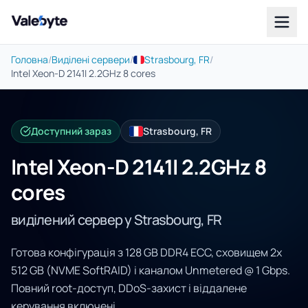
Valebyte
Головна
/
Виділені сервери
/
Strasbourg, FR
/
Intel Xeon-D 2141I 2.2GHz 8 cores
Доступний зараз
Strasbourg, FR
Intel Xeon-D 2141I 2.2GHz 8
cores
виділений сервер у Strasbourg, FR
Готова конфігурація з 128 GB DDR4 ECC, сховищем 2x
512 GB (NVME SoftRAID) і каналом Unmetered @ 1 Gbps.
Повний root-доступ, DDoS-захист і віддалене
керування включені.