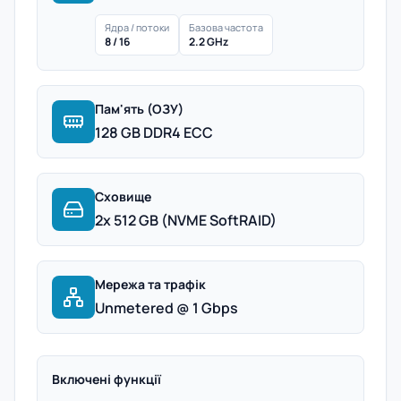
Ядра / потоки
Базова частота
8 / 16
2.2 GHz
Пам'ять (ОЗУ)
128 GB DDR4 ECC
Сховище
2x 512 GB (NVME SoftRAID)
Мережа та трафік
Unmetered @ 1 Gbps
Включені функції