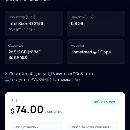
Процесор (CPU)
Пам'ять (ОЗУ)
Intel Xeon-D 2141I
128 GB
8C / 16T · 2.2 GHz
Сховище
Мережа
2x 512 GB (NVME
Unmetered @ 1 Gbps
SoftRAID)
Повний root-доступ
Захист від DDoS-атак
Доступ по IPMI/KVM
Підтримка 24/7
ВІД
У наявності
74.00
$
/місяць
Час установки
Плата за встановлення