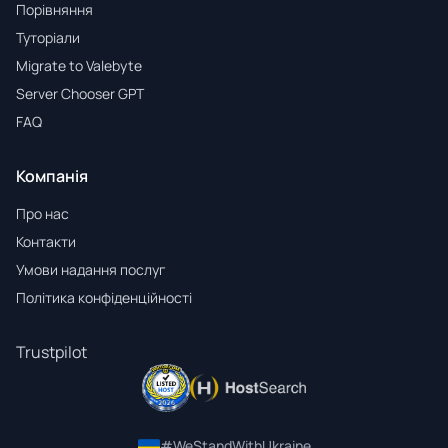
Порівняння
Туторіали
Migrate to Valebyte
Server Chooser GPT
FAQ
Компанія
Про нас
Контакти
Умови надання послуг
Політика конфіденційності
Trustpilot
#WeStandWithUkraine