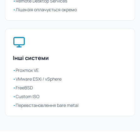
•
Remote Desktop Services
•
Ліцензія оплачується окремо
Інші системи
•
Proxmox VE
•
VMware ESXi / vSphere
•
FreeBSD
•
Custom ISO
•
Перевстановлення bare metal