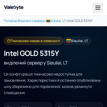
Valebyte
Головна
/
Виділені сервери
/
Siauliai, LT
/
Intel GOLD 5315Y
Тимчасово немає в наявності
Siauliai, LT
Intel GOLD 5315Y
виділений сервер у Siauliai, LT
Ця конфігурація тимчасово недоступна для
замовлення. Характеристики й останню опубліковану
ціну збережено для порівняння; можна увімкнути
сповіщення.