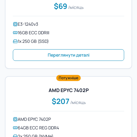
$69
/місяць
E3-1240v3
16GB ECC DDRIII
1x 250 GB (SSD)
Переглянути деталі
Потужніше
AMD EPYC 7402P
$207
/місяць
AMD EPYC 7402P
64GB ECC REG DDR4
2x 250 GB (NVMe)