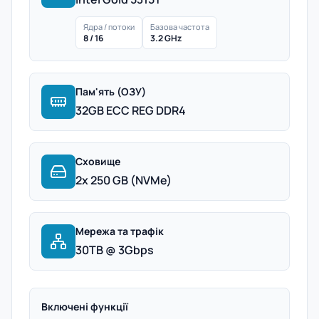
Ядра / потоки
Базова частота
8 / 16
3.2 GHz
Пам'ять (ОЗУ)
32GB ECC REG DDR4
Сховище
2x 250 GB (NVMe)
Мережа та трафік
30TB @ 3Gbps
Включені функції