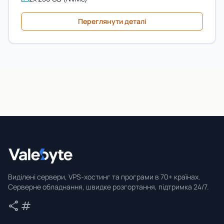
Переглянути деталі
Valebyte
Виділені сервери, VPS-хостинг та програми в 70+ країнах.
Серверне обладнання, швидке розгортання, підтримка 24/7.
share
tag
Поділитися
Теги