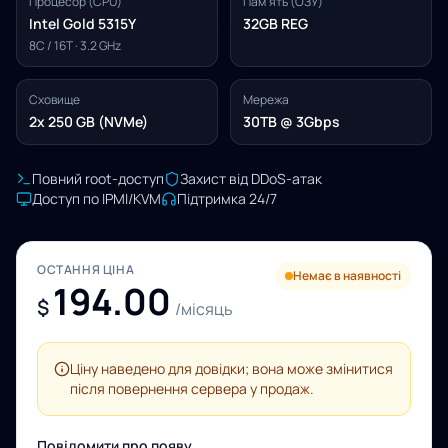
Процесор (CPU)
Пам'ять (ОЗУ)
Intel Gold 5315Y
32GB REG
8C / 16T · 3.2 GHz
Сховище
Мережа
2x 250 GB (NVMe)
30TB @ 3Gbps
Повний root-доступ
Захист від DDoS-атак
Доступ по IPMI/KVM
Підтримка 24/7
ОСТАННЯ ЦІНА
Немає в наявності
194.00
$
/місяць
Ціну наведено для довідки; вона може змінитися
після повернення сервера у продаж.
Повідомити про появу