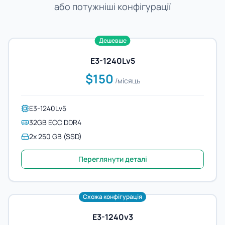
або потужніші конфігурації
Дешевше
E3-1240Lv5
$150
/місяць
E3-1240Lv5
32GB ECC DDR4
2x 250 GB (SSD)
Переглянути деталі
Схожа конфігурація
E3-1240v3