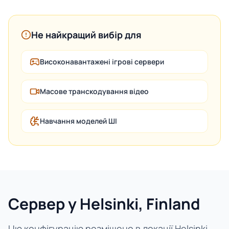
Не найкращий вибір для
Високонавантажені ігрові сервери
Масове транскодування відео
Навчання моделей ШІ
Сервер у Helsinki, Finland
Цю конфігурацію розміщено в локації Helsinki,