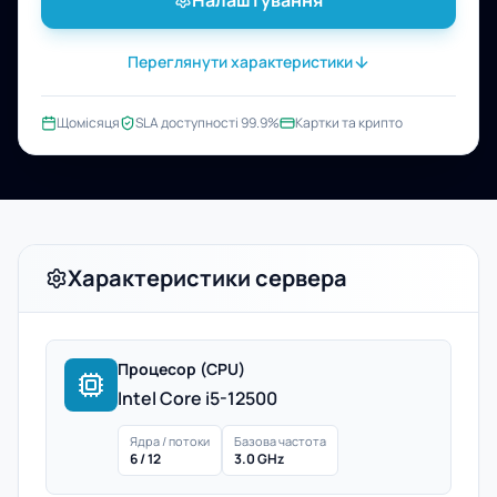
Налаштування
Переглянути характеристики
Щомісяця
SLA доступності 99.9%
Картки та крипто
Характеристики сервера
Процесор (CPU)
Intel Core i5-12500
Ядра / потоки
Базова частота
6 / 12
3.0 GHz