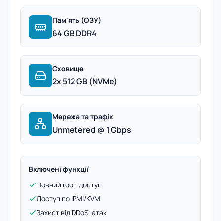
Пам'ять (ОЗУ)
64 GB DDR4
Сховище
2x 512 GB (NVMe)
Мережа та трафік
Unmetered @ 1 Gbps
Включені функції
Повний root-доступ
Доступ по IPMI/KVM
Захист від DDoS-атак