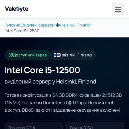
Valebyte
Головна
/
Виділені сервери
/
Helsinki, Finland
/
Intel Core i5-12500
Доступний зараз
Helsinki, Finland
Intel Core i5-12500
виділений сервер у Helsinki, Finland
Готова конфігурація з 64 GB DDR4, сховищем 2x 512 GB
(NVMe) і каналом Unmetered @ 1 Gbps. Повний root-
доступ, DDoS-захист і віддалене керування включені.
Процесор (CPU)
Пам'ять (ОЗУ)