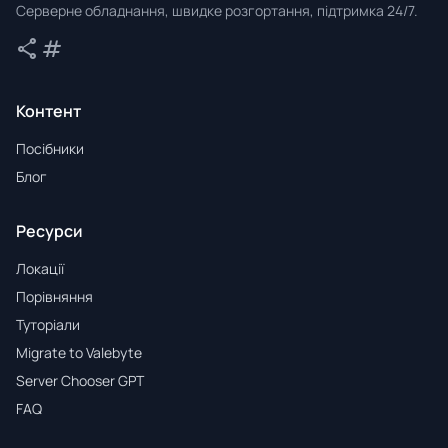
Серверне обладнання, швидке розгортання, підтримка 24/7.
share
tag
Поділитися
Теги
Контент
Посібники
Блог
Ресурси
Локації
Порівняння
Туторіали
Migrate to Valebyte
Server Chooser GPT
FAQ