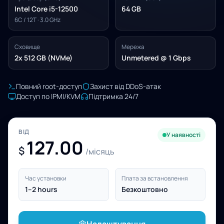
Intel Core i5-12500
64 GB
6C / 12T · 3.0 GHz
Сховище
Мережа
2x 512 GB (NVMe)
Unmetered @ 1 Gbps
Повний root-доступ
Захист від DDoS-атак
Доступ по IPMI/KVM
Підтримка 24/7
ВІД
У наявності
127.00
$
/місяць
Час установки
Плата за встановлення
1–2 hours
Безкоштовно