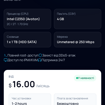
Процесор (CPU)
Пам'ять (ОЗУ)
Intel C2350 (Avoton)
4 GB
2C / 2T · 1.70 GHz
Сховище
Мережа
1 x 1 TB (HDD SATA)
Unmetered @ 250 Mbps
Повний root-доступ
Захист від DDoS-атак
Доступ по IPMI/KVM
Підтримка 24/7
ВІД
У наявності
16.00
$
/місяць
Час установки
Плата за встановлення
1–2 hours
Безкоштовно