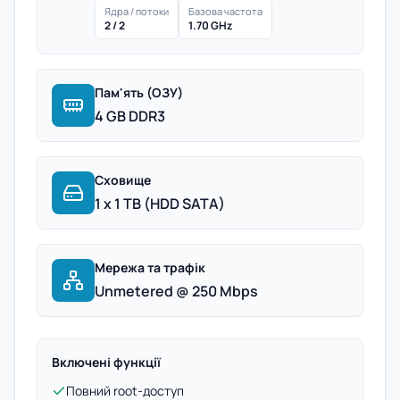
Ядра / потоки
Базова частота
2 / 2
1.70 GHz
Пам'ять (ОЗУ)
4 GB DDR3
Сховище
1 x 1 TB (HDD SATA)
Мережа та трафік
Unmetered @ 250 Mbps
Включені функції
Повний root-доступ