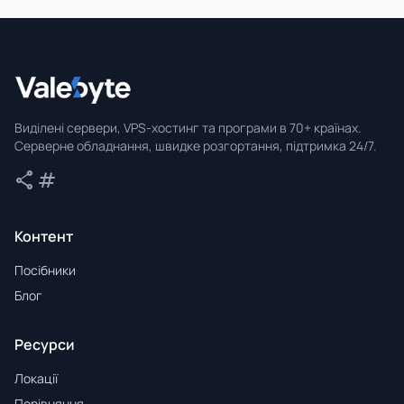
Valebyte
Виділені сервери, VPS-хостинг та програми в 70+ країнах.
Серверне обладнання, швидке розгортання, підтримка 24/7.
share
tag
Поділитися
Теги
Контент
Посібники
Блог
Ресурси
Локації
Порівняння