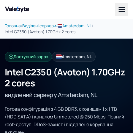
Valebyte
Головна
/
Виділені сервери
/
Amsterdam, NL
/
Intel C2350 (Avoton) 1.70GHz 2 cores
Доступний зараз
Amsterdam, NL
Intel C2350 (Avoton) 1.70GHz
2 cores
виділений сервер у Amsterdam, NL
Готова конфігурація з 4 GB DDR3, сховищем 1 x 1 TB
(HDD SATA) і каналом Unmetered @ 250 Mbps. Повний
root-доступ, DDoS-захист і віддалене керування
включені.