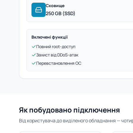
Сховище
250 GB (SSD)
Включені функції
Повний root-доступ
Захист від DDoS-атак
Перевстановлення ОС
Як побудовано підключення
Від користувача до виділеного обладнання — чотири