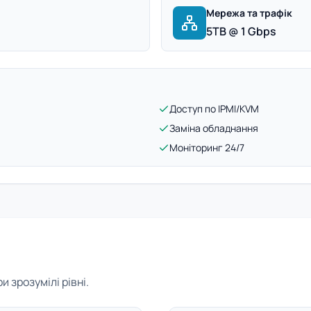
Мережа та трафік
5TB @ 1 Gbps
Доступ по IPMI/KVM
Заміна обладнання
Моніторинг 24/7
 зрозумілі рівні.