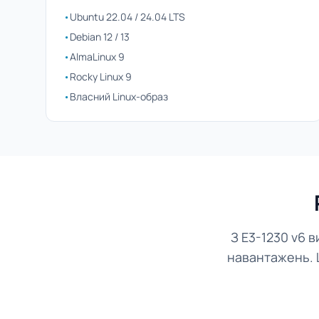
•
Ubuntu 22.04 / 24.04 LTS
•
Debian 12 / 13
•
AlmaLinux 9
•
Rocky Linux 9
•
Власний Linux-образ
З E3-1230 v6 
навантажень. Ц