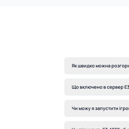
Як швидко можна розгорн
Що включено в сервер E3
Чи можу я запустити ігро