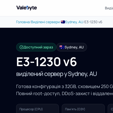
Виді
Valebyte
Головна
/
Виділені сервери
/
Sydney, AU
/
E3-1230 v6
Доступний зараз
Sydney, AU
E3-1230 v6
виділений сервер у Sydney, AU
Готова конфігурація з 32GB, сховищем 250 G
Повний root-доступ, DDoS-захист і віддале
Процесор (CPU)
Пам'ять (ОЗУ)
С