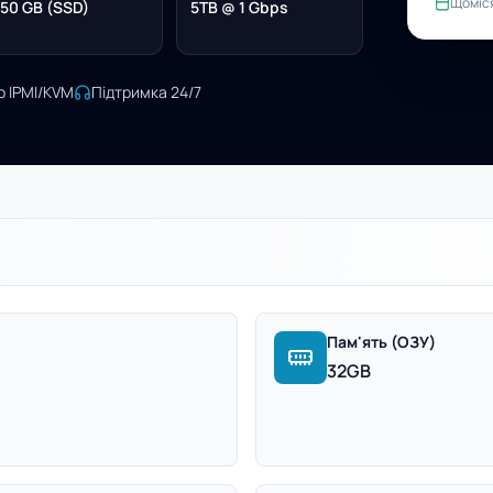
Щоміс
50 GB (SSD)
5TB @ 1 Gbps
о IPMI/KVM
Підтримка 24/7
Пам'ять (ОЗУ)
32GB