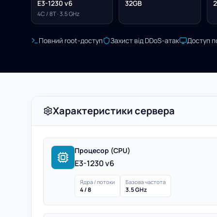
E3-1230 v6
32GB
2
4C / 8T · 3.5 GHz
Повний root-доступ
Захист від DDoS-атак
Доступ п
Характеристики сервера
Процесор (CPU)
E3-1230 v6
Ядра / потоки
Базова частота
4 / 8
3.5 GHz