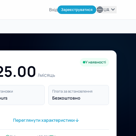
language
expand_more
Вхід
UA
Зареєструватися
У наявності
25.00
/місяць
тановки
Плата за встановлення
ours
Безкоштовно
Переглянути характеристики