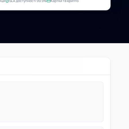
яця
SLA доступності 99.9%
Картки та крипто