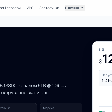
expand_more
лені сервери
VPS
Застосунки
Рішення
ВІД
1
$
Час ус
1–2 h
B (SSD) і каналом 5TB @ 1 Gbps.
не керування включені.
ховище
Мережа