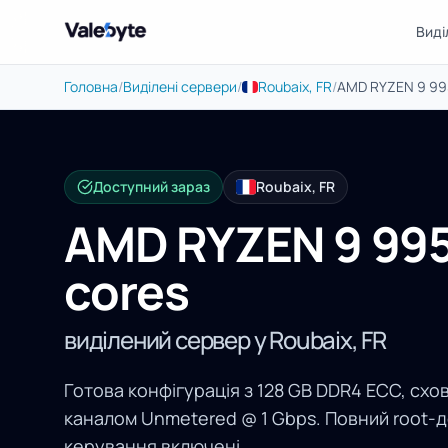
Виді
Valebyte
Головна
/
Виділені сервери
/
Roubaix, FR
/
AMD RYZEN 9 995
Доступний зараз
Roubaix, FR
AMD RYZEN 9 995
cores
виділений сервер у Roubaix, FR
Готова конфігурація з 128 GB DDR4 ECC, схо
каналом Unmetered @ 1 Gbps. Повний root-д
керування включені.