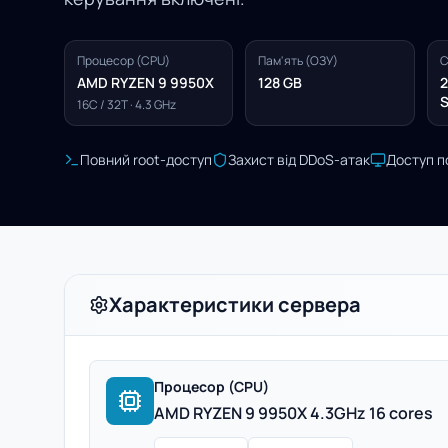
Процесор (CPU)
Пам'ять (ОЗУ)
С
AMD RYZEN 9 9950X
128 GB
2
S
16C / 32T · 4.3 GHz
Повний root-доступ
Захист від DDoS-атак
Доступ п
Характеристики сервера
Процесор (CPU)
AMD RYZEN 9 9950X 4.3GHz 16 cores