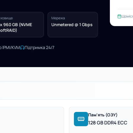
Щоміс
ховище
Мережа
x 960 GB (NVME
Unmetered @ 1 Gbps
oftRAID)
о IPMI/KVM
Підтримка 24/7
Пам'ять (ОЗУ)
128 GB DDR4 ECC