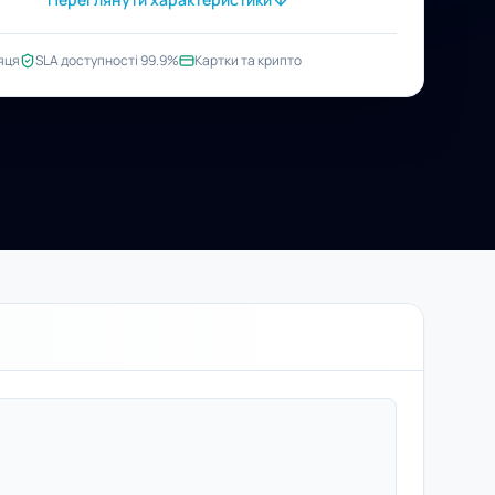
яця
SLA доступності 99.9%
Картки та крипто