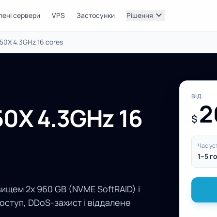
expand_more
лені сервери
VPS
Застосунки
Рішення
0X 4.3GHz 16 cores
ВІД
2
0X 4.3GHz 16
$
Час ус
1–5 г
вищем 2x 960 GB (NVME SoftRAID) і
оступ, DDoS-захист і віддалене