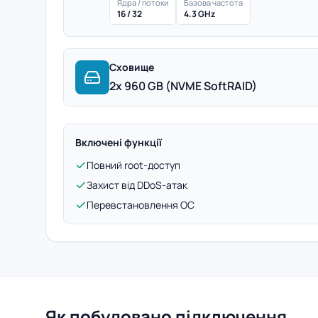
Ядра / потоки
Базова частота
16 / 32
4.3 GHz
Сховище
2x 960 GB (NVME SoftRAID)
Включені функції
Повний root-доступ
Захист від DDoS-атак
Перевстановлення ОС
Як побудовано підключення