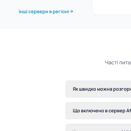
Інші сервери в регіоні
Часті пит
Як швидко можна розгорн
Що включено в сервер AM