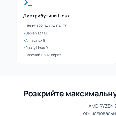
Дистрибутиви Linux
•
Ubuntu 22.04 / 24.04 LTS
•
Debian 12 / 13
•
AlmaLinux 9
•
Rocky Linux 9
•
Власний Linux-образ
Розкрийте максимальну 
AMD RYZEN 9
обчислювальни