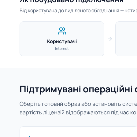
Від користувача до виділеного обладнання — чотири
Користувачі
Internet
Підтримувані операційні
Оберіть готовий образ або встановіть систем
вартість ліцензій відображаються під час ко