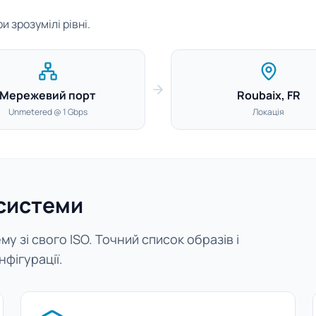
 зрозумілі рівні.
Мережевий порт
Roubaix, FR
Unmetered @ 1 Gbps
Локація
 системи
у зі свого ISO. Точний список образів і
нфігурації.