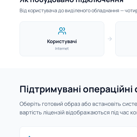
Від користувача до виділеного обладнання — чотири
Користувачі
Internet
Підтримувані операційні
Оберіть готовий образ або встановіть систем
вартість ліцензій відображаються під час ко