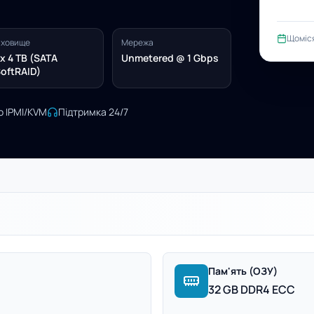
Щоміс
ховище
Мережа
x 4 TB (SATA
Unmetered @ 1 Gbps
oftRAID)
о IPMI/KVM
Підтримка 24/7
Пам'ять (ОЗУ)
32 GB DDR4 ECC