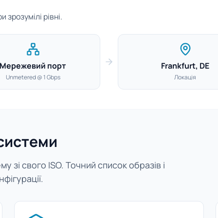
 зрозумілі рівні.
Мережевий порт
Frankfurt, DE
Unmetered @ 1 Gbps
Локація
 системи
у зі свого ISO. Точний список образів і
нфігурації.