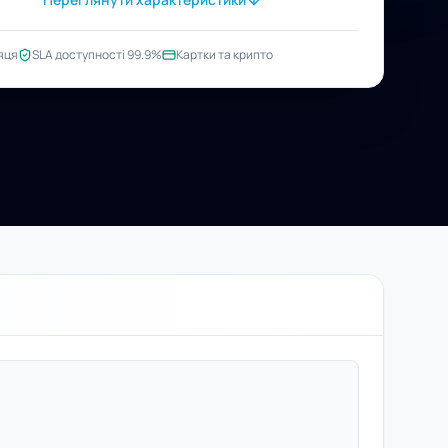
яця
SLA доступності 99.9%
Картки та крипто