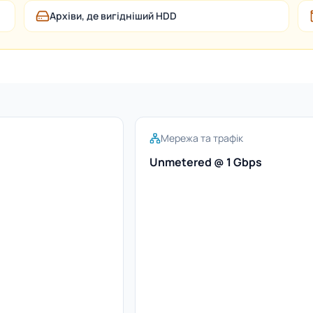
Архіви, де вигідніший HDD
Мережа та трафік
Unmetered @ 1 Gbps