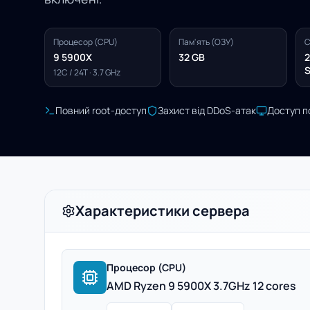
Процесор (CPU)
Пам'ять (ОЗУ)
С
9 5900X
32 GB
2
S
12C / 24T · 3.7 GHz
Повний root-доступ
Захист від DDoS-атак
Доступ п
Характеристики сервера
Процесор (CPU)
AMD Ryzen 9 5900X 3.7GHz 12 cores