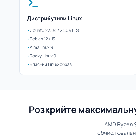
Дистрибутиви Linux
•
Ubuntu 22.04 / 24.04 LTS
•
Debian 12 / 13
•
AlmaLinux 9
•
Rocky Linux 9
•
Власний Linux-образ
Розкрийте максимальну 
AMD Ryzen 9
обчислювальни