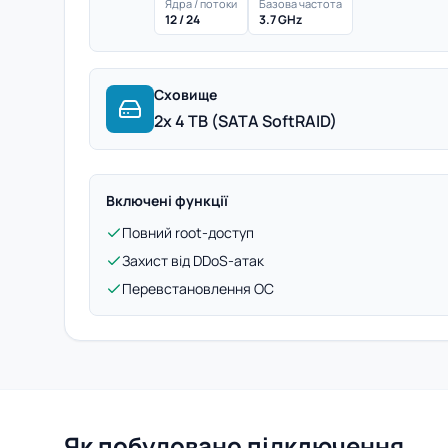
Ядра / потоки
Базова частота
12 / 24
3.7 GHz
Сховище
2x 4 TB (SATA SoftRAID)
Включені функції
Повний root-доступ
Захист від DDoS-атак
Перевстановлення ОС
Як побудовано підключення