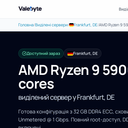
Виді
Valebyte
Головна
/
Виділені сервери
/
Frankfurt, DE
/
AMD Ryzen 9 59
Доступний зараз
Frankfurt, DE
AMD Ryzen 9 590
cores
виділений сервер у Frankfurt, DE
Готова конфігурація з 32 GB DDR4 ECC, схови
Unmetered @ 1 Gbps. Повний root-доступ, D
включені.