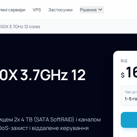
expand_more
лені сервери
VPS
Застосунки
Рішення
00X 3.7GHz 12 cores
ВІД
1
0X 3.7GHz 12
$
Час ус
1–5 г
щем 2x 4 TB (SATA SoftRAID) і каналом
DoS-захист і віддалене керування