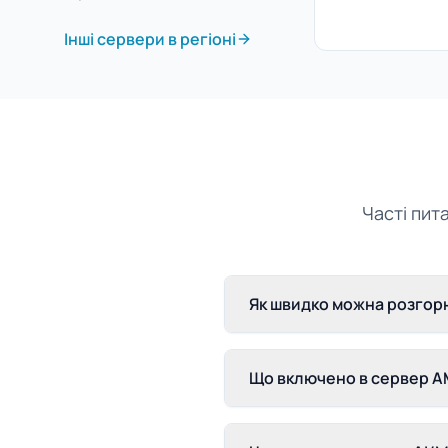
Інші сервери в регіоні
Часті пит
Як швидко можна розгорн
Що включено в сервер AM