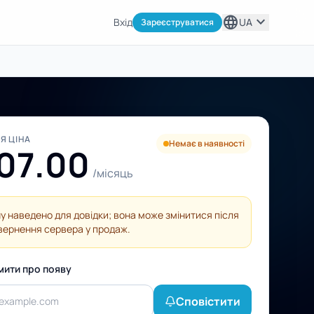
language
expand_more
Вхід
UA
Зареєструватися
Я ЦІНА
Немає в наявності
07.00
/місяць
ну наведено для довідки; вона може змінитися після
вернення сервера у продаж.
мити про появу
Сповістити