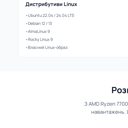
Дистрибутиви Linux
•
Ubuntu 22.04 / 24.04 LTS
•
Debian 12 / 13
•
AlmaLinux 9
•
Rocky Linux 9
•
Власний Linux-образ
Роз
З AMD Ryzen 7700
навантажень. Ц