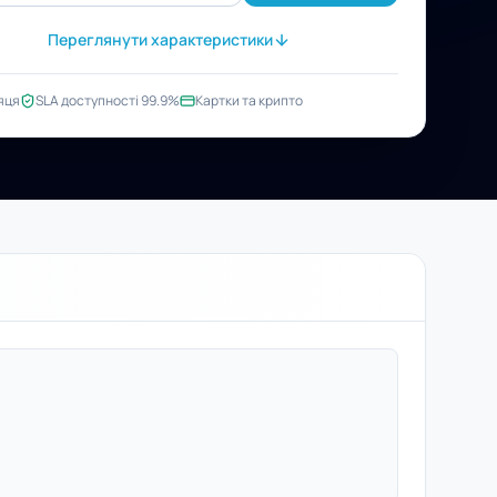
Переглянути характеристики
яця
SLA доступності 99.9%
Картки та крипто