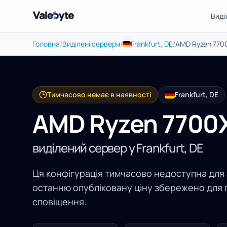
Виді
Valebyte
Головна
/
Виділені сервери
/
Frankfurt, DE
/
AMD Ryzen 770
Тимчасово немає в наявності
Frankfurt, DE
AMD Ryzen 7700
виділений сервер у Frankfurt, DE
Ця конфігурація тимчасово недоступна для
останню опубліковану ціну збережено для 
сповіщення.