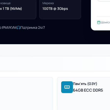
ховище
Мережа
x 1 TB (NVMe)
100TB @ 3Gbps
Щоміс
о IPMI/KVM
Підтримка 24/7
Пам'ять (ОЗУ)
64GB ECC DDR5