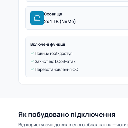
Сховище
2x 1 TB (NVMe)
Включені функції
Повний root-доступ
Захист від DDoS-атак
Перевстановлення ОС
Як побудовано підключення
Від користувача до виділеного обладнання — чотири