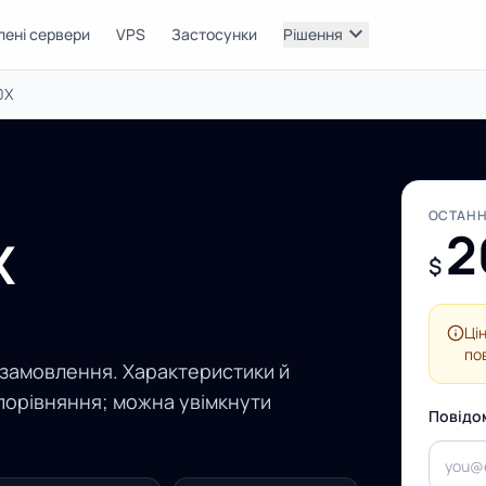
expand_more
лені сервери
VPS
Застосунки
Рішення
0X
ОСТАНН
2
X
$
Ці
по
 замовлення. Характеристики й
порівняння; можна увімкнути
Повідо