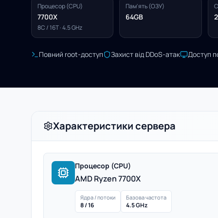
Процесор (CPU)
Пам'ять (ОЗУ)
С
7700X
64GB
2
8C / 16T · 4.5 GHz
Повний root-доступ
Захист від DDoS-атак
Доступ п
Характеристики сервера
Процесор (CPU)
AMD Ryzen 7700X
Ядра / потоки
Базова частота
8 / 16
4.5 GHz