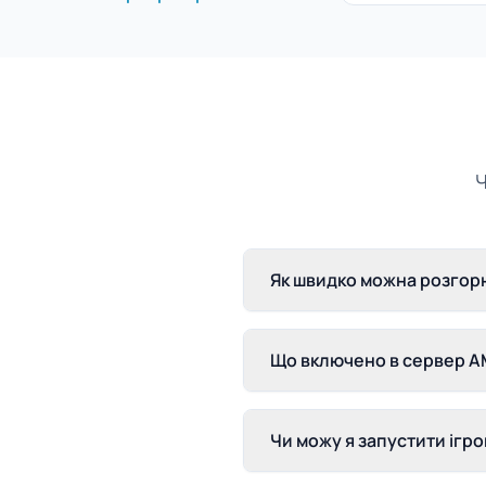
Ч
Як швидко можна розгор
Що включено в сервер A
Чи можу я запустити ігр