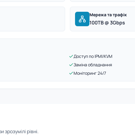
Мережа та трафік
100TB @ 3Gbps
Доступ по IPMI/KVM
Заміна обладнання
Моніторинг 24/7
 зрозумілі рівні.