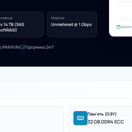
ховище
Мережа
x 14 TB (SAS
Unmetered @ 1 Gbps
Щоміс
oftRAID)
о IPMI/KVM
Підтримка 24/7
Пам'ять (ОЗУ)
32 GB DDR4 ECC