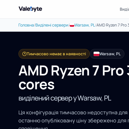
Виді
Valebyte
Головна
/
Виділені сервери
/
Warsaw, PL
/
AMD Ryzen 7 Pro 
Тимчасово немає в наявності
Warsaw, PL
AMD Ryzen 7 Pro 
cores
виділений сервер у Warsaw, PL
Ця конфігурація тимчасово недоступна для
останню опубліковану ціну збережено для 
сповіщення.