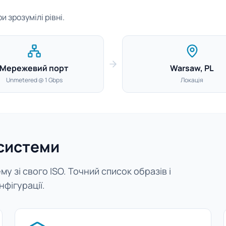
 зрозумілі рівні.
Мережевий порт
Warsaw, PL
Unmetered @ 1 Gbps
Локація
 системи
у зі свого ISO. Точний список образів і
нфігурації.