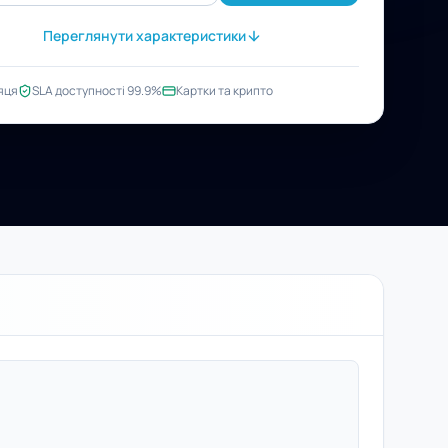
Переглянути характеристики
яця
SLA доступності 99.9%
Картки та крипто