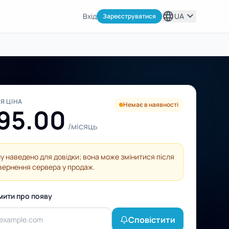
language
expand_more
Вхід
UA
Зареєструватися
Я ЦІНА
Немає в наявності
95.00
/місяць
ну наведено для довідки; вона може змінитися після
вернення сервера у продаж.
мити про появу
Сповістити