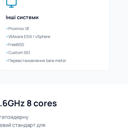
Інші системи
•
Proxmox VE
•
VMware ESXi / vSphere
•
FreeBSD
•
Custom ISO
•
Перевстановлення bare metal
.6GHz 8 cores
агатоядерну
зевий стандарт для