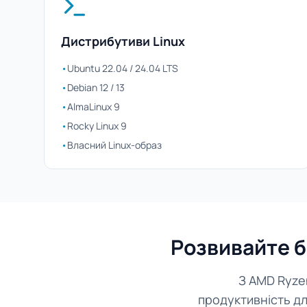
Дистрибутиви Linux
•
Ubuntu 22.04 / 24.04 LTS
•
Debian 12 / 13
•
AlmaLinux 9
•
Rocky Linux 9
•
Власний Linux-образ
Розвивайте б
З AMD Ryze
продуктивність дл