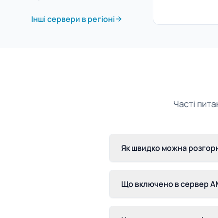
Інші сервери в регіоні
Часті пита
Як швидко можна розгорн
Що включено в сервер AM