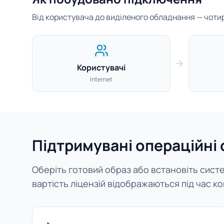
Від користувача до виділеного обладнання — чотири
Користувачі
Internet
Підтримувані операційні
Оберіть готовий образ або встановіть систем
вартість ліцензій відображаються під час ко