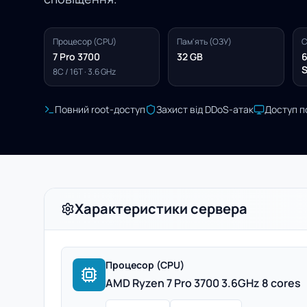
Процесор (CPU)
Пам'ять (ОЗУ)
С
7 Pro 3700
32 GB
6
S
8C / 16T · 3.6 GHz
Повний root-доступ
Захист від DDoS-атак
Доступ п
Характеристики сервера
Процесор (CPU)
AMD Ryzen 7 Pro 3700 3.6GHz 8 cores