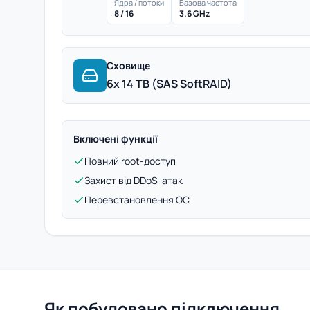
Ядра / потоки
Базова частота
8 / 16
3.6 GHz
Сховище
6x 14 TB (SAS SoftRAID)
Включені функції
Повний root-доступ
Захист від DDoS-атак
Перевстановлення ОС
Як побудовано підключення