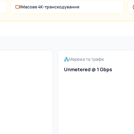
Масове 4K-транскодування
Мережа та трафік
Unmetered @ 1 Gbps