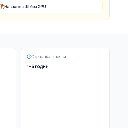
Навчання ШІ без GPU
Строк після появи
1–5 годин