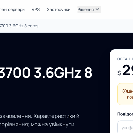
expand_more
лені сервери
VPS
Застосунки
Рішення
3700 3.6GHz 8 cores
ОСТАНН
2
3700 3.6GHz 8
$
Ці
по
Повідо
 замовлення. Характеристики й
порівняння; можна увімкнути