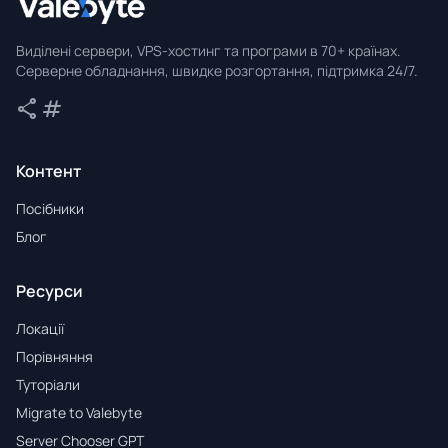
Valebyte
Виділені сервери, VPS-хостинг та програми в 70+ країнах.
Серверне обладнання, швидке розгортання, підтримка 24/7.
share
tag
Поділитися
Теги
Контент
Посібники
Блог
Ресурси
Локації
Порівняння
Туторіали
Migrate to Valebyte
Server Chooser GPT