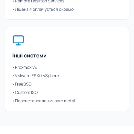
•
Remote Desktop Services
•
Ліцензія оплачується окремо
Інші системи
•
Proxmox VE
•
VMware ESXi / vSphere
•
FreeBSD
•
Custom ISO
•
Перевстановлення bare metal