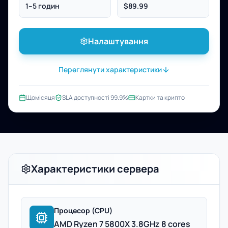
1–5 годин
$89.99
Налаштування
Переглянути характеристики
Щомісяця
SLA доступності 99.9%
Картки та крипто
Характеристики сервера
Процесор (CPU)
AMD Ryzen 7 5800X 3.8GHz 8 cores