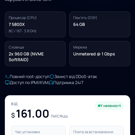
Процесор (CPU)
Пам'ять (ОЗУ)
7 5800X
64 GB
8C / 16T · 3.8 GHz
Сховище
Мережа
2x 960 GB (NVME
Unmetered @ 1 Gbps
SoftRAID)
Повний root-доступ
Захист від DDoS-атак
Доступ по IPMI/KVM
Підтримка 24/7
ВІД
У наявності
161.00
$
/місяць
Час установки
Плата за встановлення