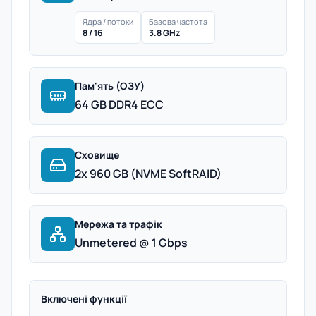
Ядра / потоки
Базова частота
8 / 16
3.8 GHz
Пам'ять (ОЗУ)
64 GB DDR4 ECC
Сховище
2x 960 GB (NVME SoftRAID)
Мережа та трафік
Unmetered @ 1 Gbps
Включені функції