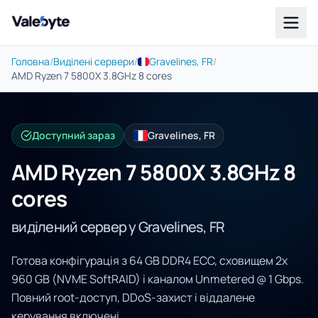
Valebyte
Головна
/
Виділені сервери
/
Gravelines, FR
/
AMD Ryzen 7 5800X 3.8GHz 8 cores
Доступний зараз
Gravelines, FR
AMD Ryzen 7 5800X 3.8GHz 8
cores
виділений сервер у Gravelines, FR
Готова конфігурація з 64 GB DDR4 ECC, сховищем 2x
960 GB (NVME SoftRAID) і каналом Unmetered @ 1 Gbps.
Повний root-доступ, DDoS-захист і віддалене
керування включені.