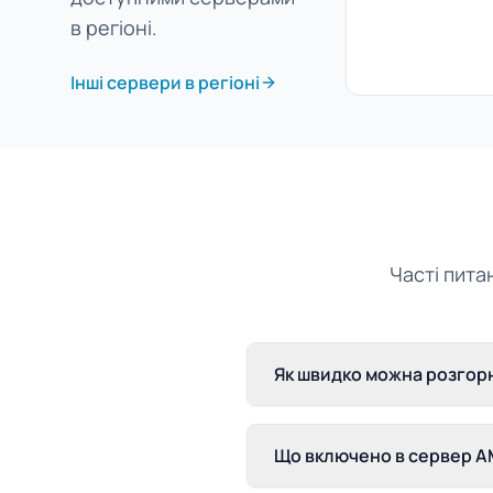
в регіоні.
Інші сервери в регіоні
Часті пита
Як швидко можна розгорн
Що включено в сервер AM