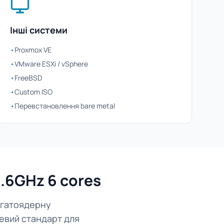
Інші системи
•
Proxmox VE
•
VMware ESXi / vSphere
•
FreeBSD
•
Custom ISO
•
Перевстановлення bare metal
3.6GHz 6 cores
багатоядерну
зевий стандарт для