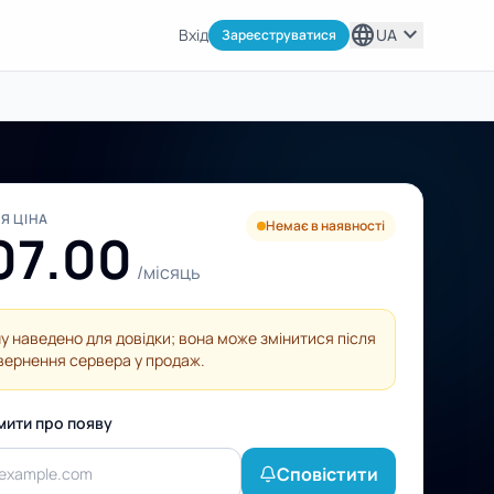
language
expand_more
Вхід
UA
Зареєструватися
Я ЦІНА
Немає в наявності
07.00
/місяць
ну наведено для довідки; вона може змінитися після
вернення сервера у продаж.
мити про появу
Сповістити