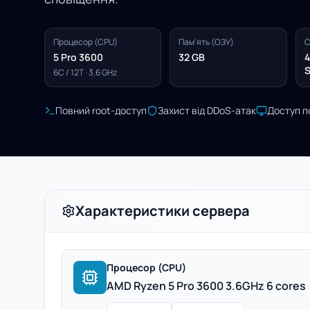
Процесор (CPU)
Пам'ять (ОЗУ)
С
5 Pro 3600
32 GB
4
S
6C / 12T · 3.6 GHz
Повний root-доступ
Захист від DDoS-атак
Доступ п
Характеристики сервера
Процесор (CPU)
AMD Ryzen 5 Pro 3600 3.6GHz 6 cores