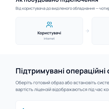
Від користувача до виділеного обладнання — чотири
Користувачі
Internet
Підтримувані операційні
Оберіть готовий образ або встановіть систем
вартість ліцензій відображаються під час ко