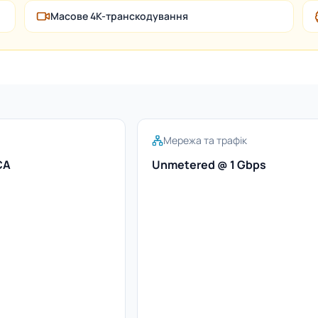
Масове 4K-транскодування
Мережа та трафік
CA
Unmetered @ 1 Gbps