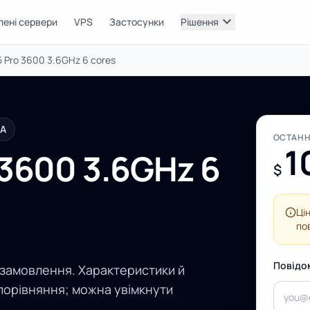
expand_more
лені сервери
VPS
Застосунки
Рішення
 Pro 3600 3.6GHz 6 cores
CA
ОСТАНН
1
 3600 3.6GHz 6
$
Ці
по
Повідо
 замовлення. Характеристики й
порівняння; можна увімкнути