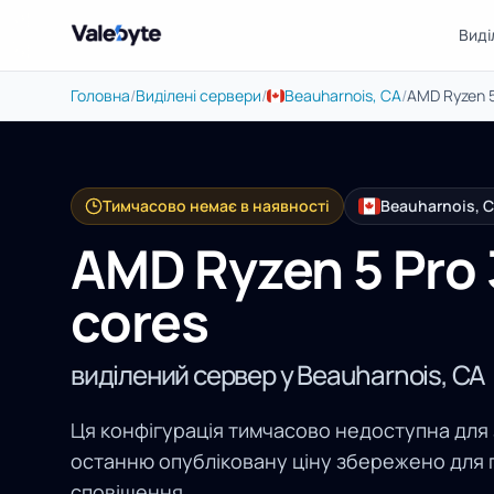
Виді
Valebyte
Головна
/
Виділені сервери
/
Beauharnois, CA
/
AMD Ryzen 5
Тимчасово немає в наявності
Beauharnois, 
AMD Ryzen 5 Pro
cores
виділений сервер у Beauharnois, CA
Ця конфігурація тимчасово недоступна для
останню опубліковану ціну збережено для 
сповіщення.