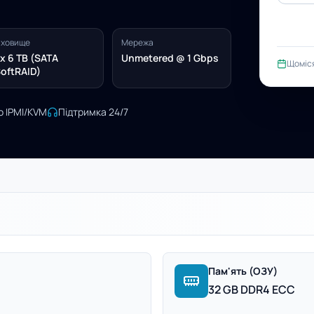
ховище
Мережа
x 6 TB (SATA
Unmetered @ 1 Gbps
Щоміс
oftRAID)
о IPMI/KVM
Підтримка 24/7
Пам'ять (ОЗУ)
32 GB DDR4 ECC