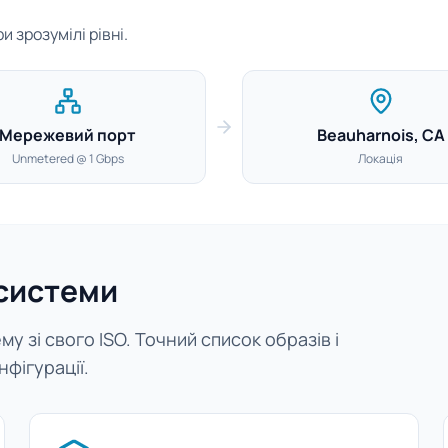
 зрозумілі рівні.
Мережевий порт
Beauharnois, CA
Unmetered @ 1 Gbps
Локація
 системи
у зі свого ISO. Точний список образів і
нфігурації.