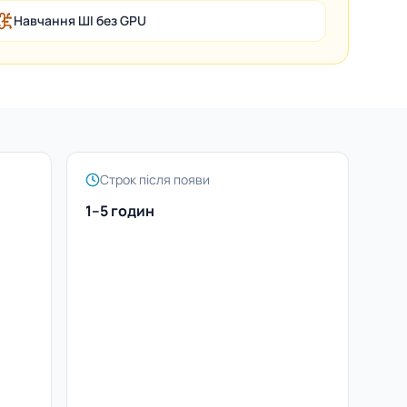
Навчання ШІ без GPU
Строк після появи
1–5 годин