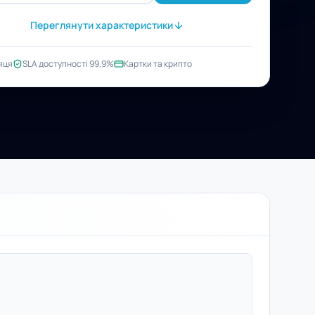
Переглянути характеристики
яця
SLA доступності 99.9%
Картки та крипто