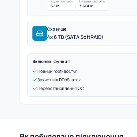
Ядра / потоки
Базова частота
6 / 12
3.6 GHz
Сховище
4x 6 TB (SATA SoftRAID)
Включені функції
Повний root-доступ
Захист від DDoS-атак
Перевстановлення ОС
Як побудовано підключення