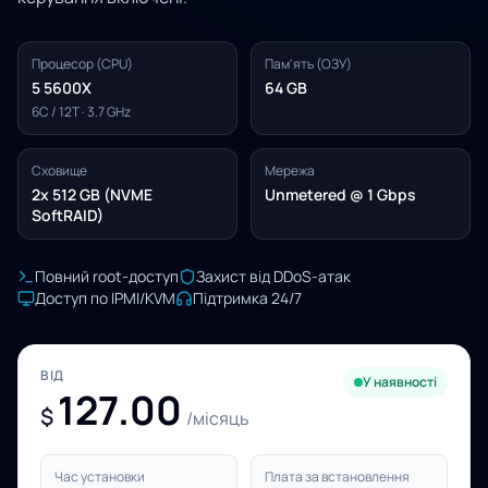
Процесор (CPU)
Пам'ять (ОЗУ)
5 5600X
64 GB
6C / 12T · 3.7 GHz
Сховище
Мережа
2x 512 GB (NVME
Unmetered @ 1 Gbps
SoftRAID)
Повний root-доступ
Захист від DDoS-атак
Доступ по IPMI/KVM
Підтримка 24/7
ВІД
У наявності
127.00
$
/місяць
Час установки
Плата за встановлення