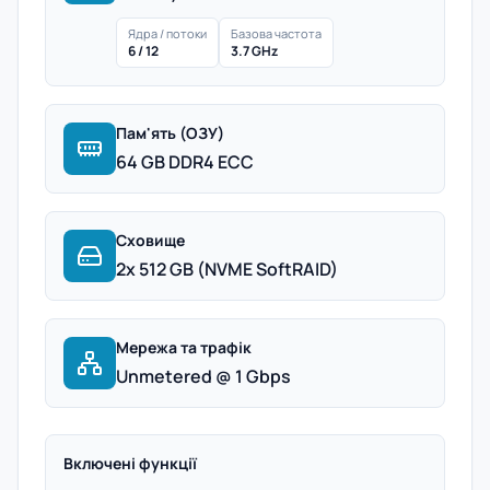
Ядра / потоки
Базова частота
6 / 12
3.7 GHz
Пам'ять (ОЗУ)
64 GB DDR4 ECC
Сховище
2x 512 GB (NVME SoftRAID)
Мережа та трафік
Unmetered @ 1 Gbps
Включені функції