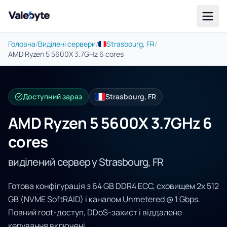
Valebyte
Головна
/
Виділені сервери
/
Strasbourg, FR
/
AMD Ryzen 5 5600X 3.7GHz 6 cores
Доступний зараз
Strasbourg, FR
AMD Ryzen 5 5600X 3.7GHz 6
cores
виділений сервер у Strasbourg, FR
Готова конфігурація з 64 GB DDR4 ECC, сховищем 2x 512
GB (NVME SoftRAID) і каналом Unmetered @ 1 Gbps.
Повний root-доступ, DDoS-захист і віддалене
керування включені.