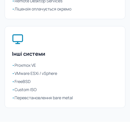
•
Remote Desktop Services
•
Ліцензія оплачується окремо
Інші системи
•
Proxmox VE
•
VMware ESXi / vSphere
•
FreeBSD
•
Custom ISO
•
Перевстановлення bare metal