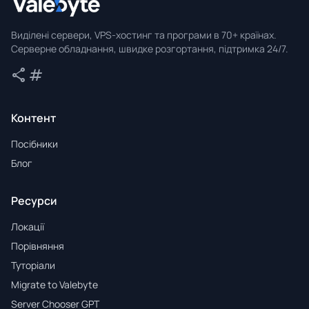
Valebyte
Виділені сервери, VPS-хостинг та програми в 70+ країнах.
Серверне обладнання, швидке розгортання, підтримка 24/7.
share
tag
Поділитися
Теги
Контент
Посібники
Блог
Ресурси
Локації
Порівняння
Туторіали
Migrate to Valebyte
Server Chooser GPT