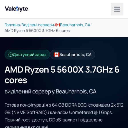
Valebyte
Головна
/
Виділені сервери
/
Beauharnois, CA
/
AMD Ryzen 5 5600X 3.7GHz 6 cores
Доступний зараз
Beauharnois, CA
AMD Ryzen 5 5600X 3.7GHz 6
cores
виділений сервер у Beauharnois, CA
Готова конфігурація з 64 GB DDR4 ECC, сховищем 2x 512
GB (NVME SoftRAID) і каналом Unmetered @ 1 Gbps.
Повний root-доступ, DDoS-захист і віддалене
керування включені.