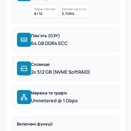
Ядра / потоки
Базова частота
6 / 12
3.7 GHz
Пам'ять (ОЗУ)
64 GB DDR4 ECC
Сховище
2x 512 GB (NVME SoftRAID)
Мережа та трафік
Unmetered @ 1 Gbps
Включені функції