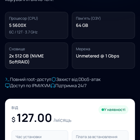
Процесор (CPU)
Пам'ять (ОЗУ)
5 5600X
64 GB
6C / 12T · 3.7 GHz
Сховище
Мережа
2x 512 GB (NVME
Unmetered @ 1 Gbps
SoftRAID)
Повний root-доступ
Захист від DDoS-атак
Доступ по IPMI/KVM
Підтримка 24/7
ВІД
У наявності
127.00
$
/місяць
Час установки
Плата за встановлення