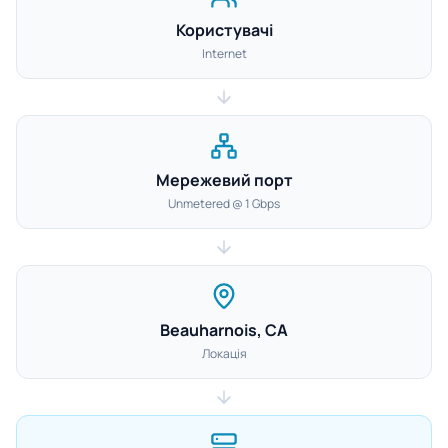
Користувачі
Internet
Мережевий порт
Unmetered @ 1 Gbps
Beauharnois, CA
Локація