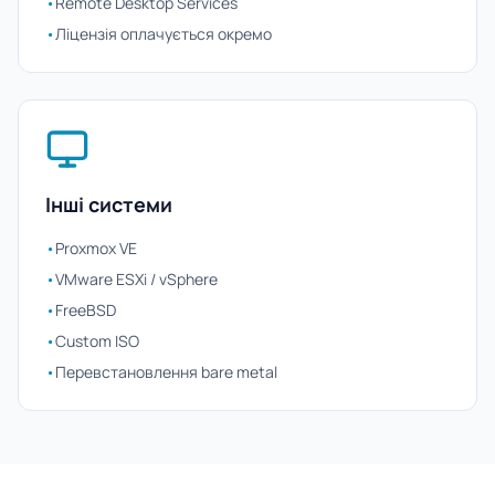
•
Remote Desktop Services
•
Ліцензія оплачується окремо
Інші системи
•
Proxmox VE
•
VMware ESXi / vSphere
•
FreeBSD
•
Custom ISO
•
Перевстановлення bare metal