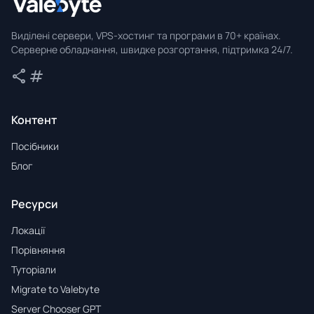
Valebyte
Виділені сервери, VPS-хостинг та програми в 70+ країнах.
Серверне обладнання, швидке розгортання, підтримка 24/7.
share
tag
Поділитися
Теги
Контент
Посібники
Блог
Ресурси
Локації
Порівняння
Туторіали
Migrate to Valebyte
Server Chooser GPT