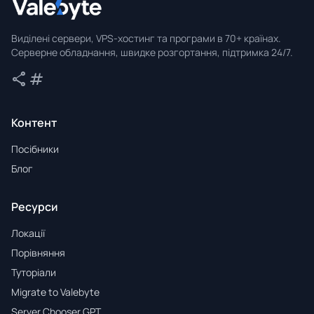
Valebyte
Виділені сервери, VPS-хостинг та програми в 70+ країнах.
Серверне обладнання, швидке розгортання, підтримка 24/7.
share
tag
Поділитися
Теги
Контент
Посібники
Блог
Ресурси
Локації
Порівняння
Туторіали
Migrate to Valebyte
Server Chooser GPT