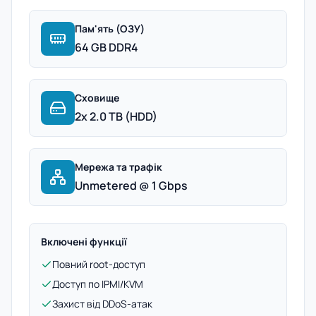
Пам'ять (ОЗУ)
64 GB DDR4
Сховище
2x 2.0 TB (HDD)
Мережа та трафік
Unmetered @ 1 Gbps
Включені функції
Повний root-доступ
Доступ по IPMI/KVM
Захист від DDoS-атак