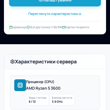
Налаштування
Переглянути характеристики
Щомісяця
SLA доступності 99.9%
Картки та крипто
Характеристики сервера
Процесор (CPU)
AMD Ryzen 5 3600
Ядра / потоки
Базова частота
6 / 12
3.6 GHz