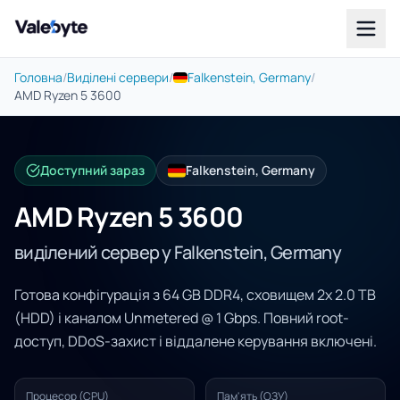
Valebyte
Головна
/
Виділені сервери
/
Falkenstein, Germany
/
AMD Ryzen 5 3600
Доступний зараз
Falkenstein, Germany
AMD Ryzen 5 3600
виділений сервер у Falkenstein, Germany
Готова конфігурація з 64 GB DDR4, сховищем 2x 2.0 TB
(HDD) і каналом Unmetered @ 1 Gbps. Повний root-
доступ, DDoS-захист і віддалене керування включені.
Процесор (CPU)
Пам'ять (ОЗУ)