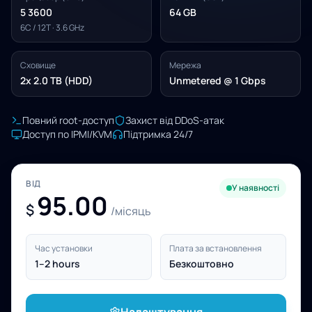
5 3600
64 GB
6C / 12T · 3.6 GHz
Сховище
Мережа
2x 2.0 TB (HDD)
Unmetered @ 1 Gbps
Повний root-доступ
Захист від DDoS-атак
Доступ по IPMI/KVM
Підтримка 24/7
ВІД
У наявності
95.00
$
/місяць
Час установки
Плата за встановлення
1–2 hours
Безкоштовно