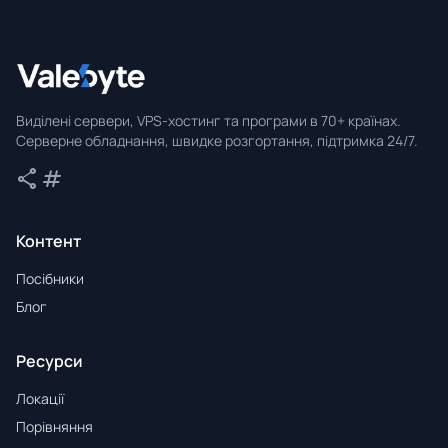
Valebyte
Виділені сервери, VPS-хостинг та програми в 70+ країнах.
Серверне обладнання, швидке розгортання, підтримка 24/7.
share
tag
Поділитися
Теги
Контент
Посібники
Блог
Ресурси
Локації
Порівняння