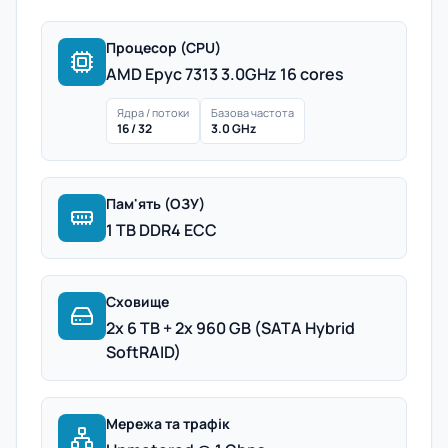
Процесор (CPU)
AMD Epyc 7313 3.0GHz 16 cores
Ядра / потоки
Базова частота
16 / 32
3.0 GHz
Пам'ять (ОЗУ)
1 TB DDR4 ECC
Сховище
2x 6 TB + 2x 960 GB (SATA Hybrid
SoftRAID)
Мережа та трафік