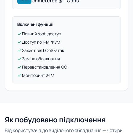
Unmetered @ 1 Gbps
Включені функції
Повний root-доступ
Доступ по IPMI/KVM
Захист від DDoS-атак
Заміна обладнання
Перевстановлення ОС
Моніторинг 24/7
Як побудовано підключення
Від користувача до виділеного обладнання — чотири