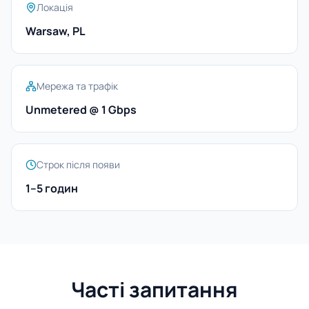
Локація
Warsaw, PL
Мережа та трафік
Unmetered @ 1 Gbps
Строк після появи
1–5 годин
Часті запитання