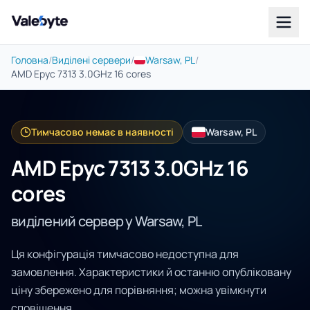
Valebyte
Головна
/
Виділені сервери
/
Warsaw, PL
/
AMD Epyc 7313 3.0GHz 16 cores
Тимчасово немає в наявності
Warsaw, PL
AMD Epyc 7313 3.0GHz 16
cores
виділений сервер у Warsaw, PL
Ця конфігурація тимчасово недоступна для
замовлення. Характеристики й останню опубліковану
ціну збережено для порівняння; можна увімкнути
сповіщення.