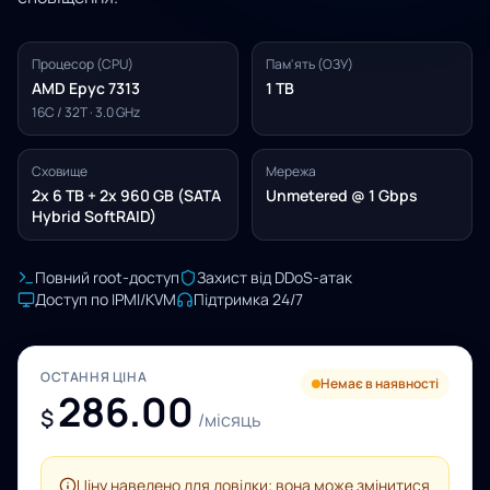
Процесор (CPU)
Пам'ять (ОЗУ)
AMD Epyc 7313
1 TB
16C / 32T · 3.0 GHz
Сховище
Мережа
2x 6 TB + 2x 960 GB (SATA
Unmetered @ 1 Gbps
Hybrid SoftRAID)
Повний root-доступ
Захист від DDoS-атак
Доступ по IPMI/KVM
Підтримка 24/7
ОСТАННЯ ЦІНА
Немає в наявності
286.00
$
/місяць
Ціну наведено для довідки; вона може змінитися