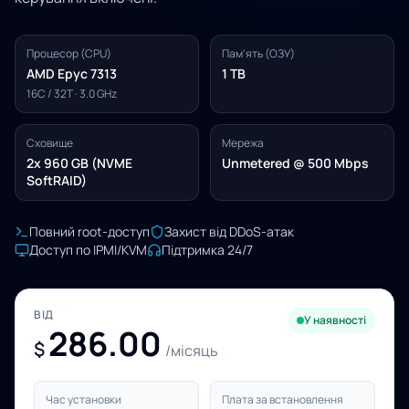
Процесор (CPU)
Пам'ять (ОЗУ)
AMD Epyc 7313
1 TB
16C / 32T · 3.0 GHz
Сховище
Мережа
2x 960 GB (NVME
Unmetered @ 500 Mbps
SoftRAID)
Повний root-доступ
Захист від DDoS-атак
Доступ по IPMI/KVM
Підтримка 24/7
ВІД
У наявності
286.00
$
/місяць
Час установки
Плата за встановлення