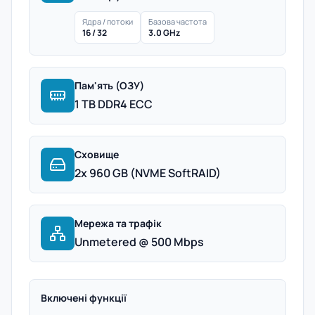
Ядра / потоки
Базова частота
16 / 32
3.0 GHz
Пам'ять (ОЗУ)
1 TB DDR4 ECC
Сховище
2x 960 GB (NVME SoftRAID)
Мережа та трафік
Unmetered @ 500 Mbps
Включені функції