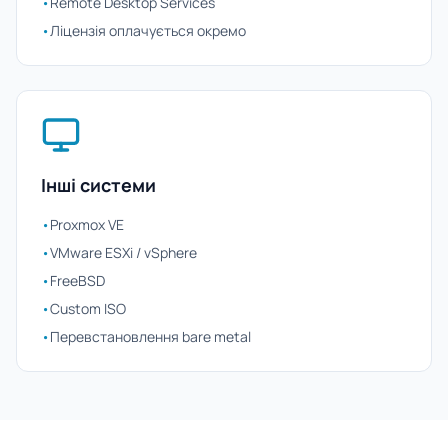
•
Remote Desktop Services
•
Ліцензія оплачується окремо
Інші системи
•
Proxmox VE
•
VMware ESXi / vSphere
•
FreeBSD
•
Custom ISO
•
Перевстановлення bare metal