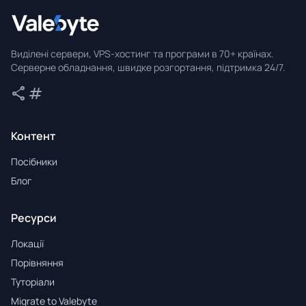
Valebyte
Виділені сервери, VPS-хостинг та програми в 70+ країнах.
Серверне обладнання, швидке розгортання, підтримка 24/7.
share
tag
Поділитися
Теги
Контент
Посібники
Блог
Ресурси
Локації
Порівняння
Туторіали
Migrate to Valebyte