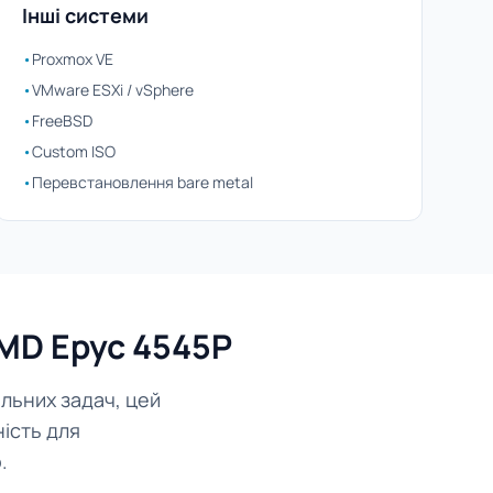
Інші системи
•
Proxmox VE
•
VMware ESXi / vSphere
•
FreeBSD
•
Custom ISO
•
Перевстановлення bare metal
MD Epyc 4545P
льних задач, цей
ість для
.