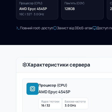
Процесор (CPU)
Пам'ять (ОЗУ)
С
AMD Epyc 4545P
128GB
16C / 32T · 3.0 GHz
Повний root-доступ
Захист від DDoS-атак
Доступ п
Характеристики сервера
Процесор (CPU)
AMD Epyc 4545P
Ядра / потоки
Базова частота
16 / 32
3.0 GHz