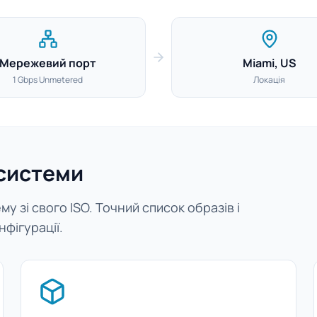
Мережевий порт
Miami, US
1 Gbps Unmetered
Локація
 системи
у зі свого ISO. Точний список образів і
нфігурації.