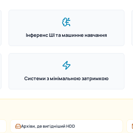
Інференс ШІ та машинне навчання
Системи з мінімальною затримкою
Архіви, де вигідніший HDD