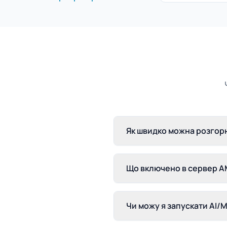
Як швидко можна розгор
Що включено в сервер A
Чи можу я запускати AI/M