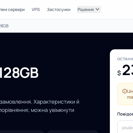
expand_more
лені сервери
VPS
Застосунки
Рішення
28GB
ОСТАНН
2
 128GB
$
Ці
по
 замовлення. Характеристики й
порівняння; можна увімкнути
Повідо