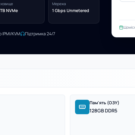
ховище
Мережа
2TB NVMe
1 Gbps Unmetered
Щоміс
о IPMI/KVM
Підтримка 24/7
Пам'ять (ОЗУ)
128GB DDR5