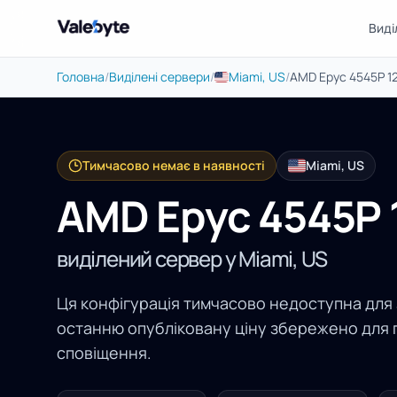
Виді
Valebyte
Головна
/
Виділені сервери
/
Miami, US
/
AMD Epyc 4545P 1
Тимчасово немає в наявності
Miami, US
AMD Epyc 4545P
виділений сервер у Miami, US
Ця конфігурація тимчасово недоступна для
останню опубліковану ціну збережено для 
сповіщення.