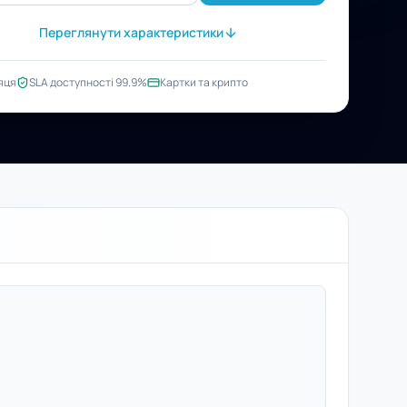
Переглянути характеристики
яця
SLA доступності 99.9%
Картки та крипто