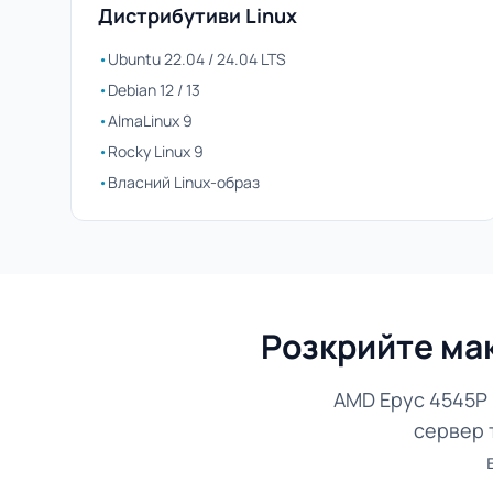
Дистрибутиви Linux
•
Ubuntu 22.04 / 24.04 LTS
•
Debian 12 / 13
•
AlmaLinux 9
•
Rocky Linux 9
•
Власний Linux-образ
Розкрийте ма
AMD Epyc 4545P 
сервер 