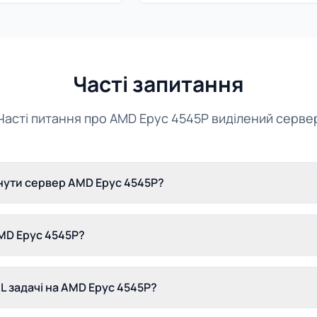
Часті запитання
Часті питання про AMD Epyc 4545P виділений серве
нути сервер AMD Epyc 4545P?
MD Epyc 4545P?
L задачі на AMD Epyc 4545P?