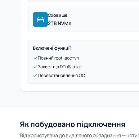
Сховище
2TB NVMe
Включені функції
Повний root-доступ
Захист від DDoS-атак
Перевстановлення ОС
Як побудовано підключення
Від користувача до виділеного обладнання — чотири